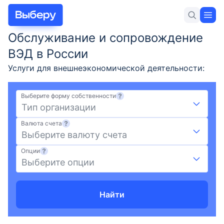
Обслуживание и сопровождение
Для себя
Для бизнеса
Новости и статьи
ВЭД в России
Услуги для внешнеэкономической деятельности:
сопровождение внешнеторговых контрактов,
валютный контроль, обслуживание валютного
Выберите форму собственности
счета, сравнить актуальные переложения на
Тип организации
Лучшие предложения
сегодня 09.08.2026, выбрать банк для ведения ВЭД
Валюта счета
на Выберу.ру
Выберите валюту счета
РКО
Опции
Выберите опции
Кредиты для бизнеса
Займы для бизнеса
Найти
Регистрация бизнеса