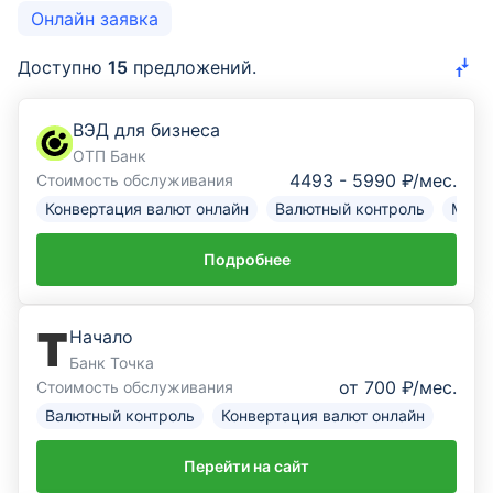
Онлайн заявка
Эквайринг
Доступно
15
предложений.
ВЭД
Депозиты для бизнеса
ВЭД для бизнеса
ОТП Банк
Бизнес-карты
4493 - 5990 ₽/мес.
Стоимость обслуживания
Конвертация валют онлайн
Валютный контроль
Межд
Банковские гарантии
Подробнее
Лизинг
Факторинг
Начало
Банк Точка
Проверка контрагента
New
от 700 ₽/мес.
Стоимость обслуживания
Валютный контроль
Конвертация валют онлайн
Доставка
Перейти на сайт
Онлайн-заявка на РКО