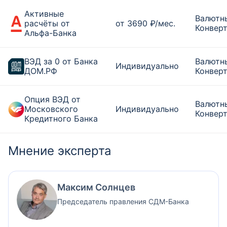
Активные
Валютн
расчёты от
от 3690 ₽/мес.
Конверт
Альфа-Банка
ВЭД за 0 от Банка
Валютн
Индивидуально
ДОМ.РФ
Конверт
Опция ВЭД от
Валютн
Московского
Индивидуально
Конверт
Кредитного Банка
Мнение эксперта
Максим Солнцев
Председатель правления СДМ-Банка