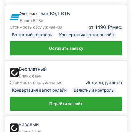
Онлайн-заявка на ВЭД
Экосистема ВЭД ВТБ
Банк «ВТБ»
Онлайн-заявка на кредит для бизнеса
от 1490 ₽/мес.
Стоимость обслуживания
Онлайн-заявка на лизинг
Валютный контроль
Конвертация валют онлайн
Заявка на банковскую гарантию
Оставить заявку
Статьи о бизнесе
Бесплатный
Каталог банков
Бланк банк
Индивидуально
Стоимость обслуживания
Рейтинг банков
Конвертация валют онлайн
Валютный контроль
Отзывы о банках
Перейти на сайт
Базовый
Бланк банк