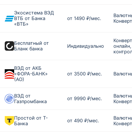
Экосистема ВЭД
Валютн
ВТБ от Банка
от 1490 ₽/мес.
Конверт
«ВТБ»
Конвер
Бесплатный от
Индивидуально
онлайн
Бланк банка
контро
ВЭД от АКБ
«ФОРА-БАНК»
от 3500 ₽/мес.
Валютн
(АО)
ВЭД от
Валютн
от 9990 ₽/мес.
Газпромбанка
Конверт
Простой от Т-
Валютн
от 490 ₽/мес.
Банка
Конверт