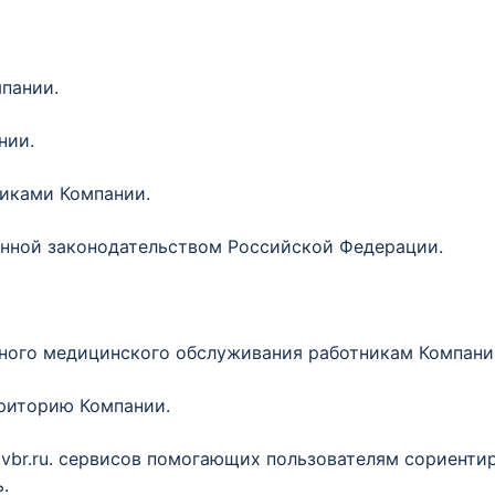
мпании.
нии.
никами Компании.
енной законодательством Российской Федерации.
ьного медицинского обслуживания работникам Компани
рриторию Компании.
.vbr.ru. сервисов помогающих пользователям сориент
.