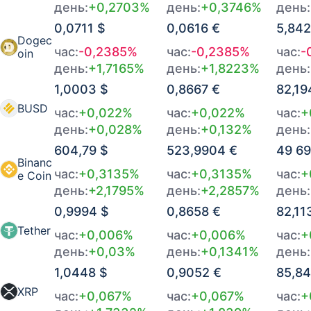
день:
+0,2703%
день:
+0,3746%
день:
07.08.2026 в 21:00
512,8351 €
-0,0066%
0,0711 $
0,0616 €
5,842
Dogec
час:
-0,2385%
час:
-0,2385%
час:
-
07.08.2026 в 20:00
513,2419 €
+0,0274%
oin
день:
+1,7165%
день:
+1,8223%
день:
07.08.2026 в 19:00
511,5629 €
-0,0113%
1,0003 $
0,8667 €
82,19
BUSD
час:
+0,022%
час:
+0,022%
час:
+
07.08.2026 в 18:00
512,2552 €
-0,0059%
день:
+0,028%
день:
+0,132%
день:
07.08.2026 в 17:00
604,79 $
512,6188 €
523,9904 €
+0,0055%
49 69
Binanc
час:
+0,3135%
час:
+0,3135%
час:
+
e Coin
07.08.2026 в 16:00
512,2813 €
+0,0166%
день:
+2,1795%
день:
+2,2857%
день:
0,9994 $
0,8658 €
82,11
07.08.2026 в 15:00
511,2599 €
-0,02%
Tether
час:
+0,006%
час:
+0,006%
час:
+
07.08.2026 в 14:00
512,489 €
-0,0052%
день:
+0,03%
день:
+0,1341%
день:
1,0448 $
0,9052 €
85,84
07.08.2026 в 13:00
512,8091 €
+0,023%
XRP
час:
+0,067%
час:
+0,067%
час:
+