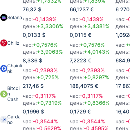
день:
+1,7332%
день:
+1,839%
день:
07.08.2026 в 12:00
511,3984 €
+0,0144%
76,32 $
66,1237 €
6 270
07.08.2026 в 11:00
510,5156 €
+0,0007%
Solana
час:
-0,1439%
час:
-0,1439%
час:
-
день:
+3,3306%
день:
+3,4381%
день:
07.08.2026 в 10:00
510,4723 €
+0,0201%
0,0133 $
0,0115 €
1,092
07.08.2026 в 09:00
509,2433 €
+0,0457%
Chiliz
час:
+0,7576%
час:
+0,7576%
час:
+
день:
+3,9063%
день:
+4,0143%
день:
07.08.2026 в 08:00
506,4651 €
-0,02%
8,336 $
7,2223 €
684,
Chainli
07.08.2026 в 07:00
507,6854 €
-0,0077%
час:
-0,2393%
час:
-0,2393%
час:
-
nk
день:
+0,725%
день:
+0,8297%
день:
07.08.2026 в 06:00
508,1528 €
+0,0061%
217,46 $
188,4075 €
17 86
Bitcoi
n
час:
-0,3117%
час:
-0,3117%
час:
-
07.08.2026 в 05:00
507,7806 €
-0,0789%
Cash
день:
+0,7319%
день:
+0,8366%
день:
07.08.2026 в 04:00
512,636 €
-0,0082%
0,1996 $
0,1729 €
16,40
Carda
час:
-0,3544%
час:
-0,3544%
час:
-
no
07.08.2026 в 03:00
513,1381 €
+0,001%
день:
-0,5629%
день:
-0,4595%
день: