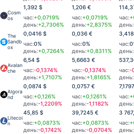
1,392 $
1,206 €
114,3
07.08.2026 в 02:00
513,0775 €
+0,0046%
Cosm
час:
+0,0719%
час:
+0,0719%
час:
+
os
07.08.2026 в 01:00
512,7919 €
+0,0092%
день:
+2,7306%
день:
+2,8375%
день:
0,0416 $
0,036 €
3,418
07.08.2026 в 00:00
512,2293 €
-0,0224%
The
Sandb
час:
0%
час:
0%
час:
0
ox
день:
+0,7264%
день:
+0,8311%
день:
6,54 $
5,6663 €
537,3
Avalan
час:
-0,1374%
час:
-0,1374%
час:
-
che
день:
+1,7107%
день:
+1,8165%
день:
0,0874 $
0,0757 €
7,179
Algora
час:
+0,126%
час:
+0,1261%
час:
+
nd
день:
-1,2209%
день:
-1,1182%
день:
45,85 $
39,7245 €
3 767
Litecoi
час:
+0,0873%
час:
+0,0873%
час:
+
n
день:
-0,1742%
день:
-0,0704%
день: