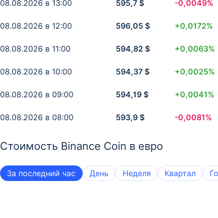
08.08.2026 в 13:00
595,7 $
-0,0049%
07.08.2026 в 14:00
48 203,9414 ₽
-0,0052%
08.08.2026 в 12:00
596,05 $
+0,0172%
07.08.2026 в 13:00
48 234,0625 ₽
+0,023%
08.08.2026 в 11:00
594,82 $
+0,0063%
07.08.2026 в 12:00
48 101,3672 ₽
+0,0144%
08.08.2026 в 10:00
594,37 $
+0,0025%
07.08.2026 в 11:00
48 018,3281 ₽
+0,0007%
08.08.2026 в 09:00
594,19 $
+0,0041%
07.08.2026 в 10:00
48 014,2617 ₽
+0,0201%
08.08.2026 в 08:00
593,9 $
-0,0081%
07.08.2026 в 09:00
47 898,6641 ₽
+0,0457%
08.08.2026 в 07:00
594,48 $
+0,0222%
Стоимость Binance Coin в евро
07.08.2026 в 08:00
47 637,3438 ₽
-0,02%
08.08.2026 в 06:00
592,9 $
-0,0063%
07.08.2026 в 07:00
47 752,1289 ₽
-0,0077%
За последний час
День
Неделя
Квартал
Г
08.08.2026 в 05:00
593,35 $
+0,0031%
07.08.2026 в 06:00
47 796,0898 ₽
+0,0061%
08.08.2026 в 04:00
593,13 $
+0,0255%