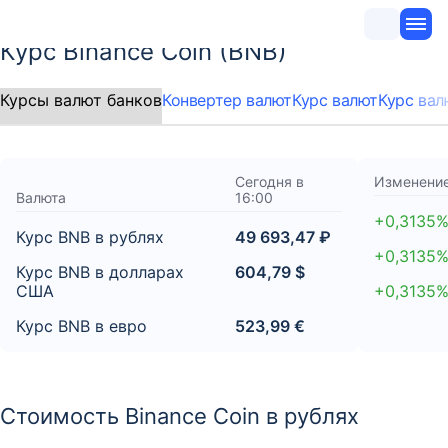
Курс Binance Coin (BNB)
Конвертер валют
Курс валют
Курс вал
Сегодня в
Изменение
Валюта
16:00
+0,3135
Курс BNB в рублях
49 693,47 ₽
+0,3135
Курс BNB в долларах
604,79 $
США
+0,3135
Курс BNB в евро
523,99 €
Стоимость Binance Coin в рублях