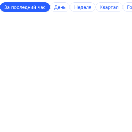
За последний час
День
Неделя
Квартал
Г