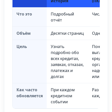
история
(ПКР)
Что это
Подробный
Числовой
отчёт
Объём
Десятки страниц
Одно числ
Цель
Узнать
Понять, к
подробно обо
выглядите
всех кредитах,
кредитны
заявках, отказах,
организа
платежах и
надёжным
долгах
или сомн
Как часто
При каждом
Раз в мес
обновляется
кредитном
каждом с
событии