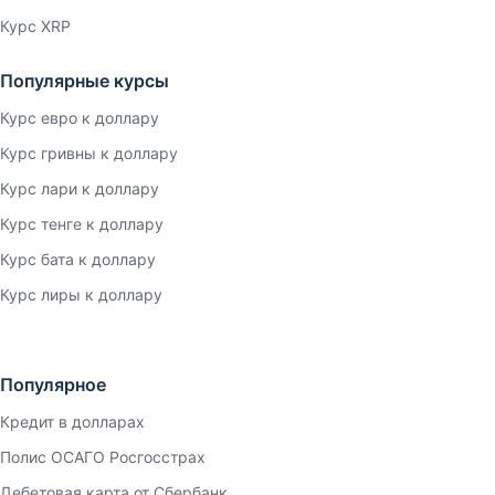
Курс XRP
Популярные курсы
Курс евро к доллару
Курс гривны к доллару
Курс лари к доллару
Курс тенге к доллару
Курс бата к доллару
Курс лиры к доллару
Популярное
Кредит в долларах
Полис ОСАГО Росгосстрах
Дебетовая карта от Сбербанк