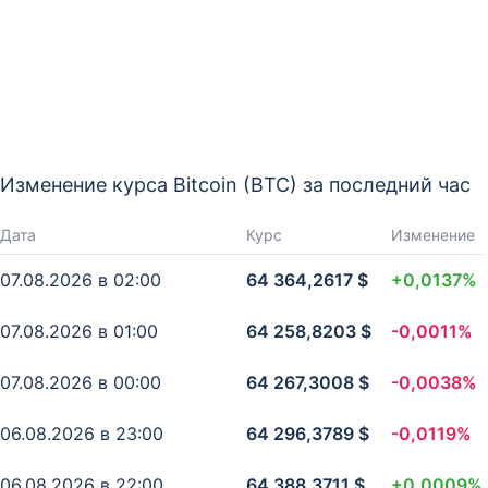
06.08.2026 в 09:00
5 250 658,5 ₽
+0,0174%
06.08.2026 в 08:00
5 239 719,5 ₽
-0,0069%
06.08.2026 в 07:00
5 244 064 ₽
-0,0061%
06.08.2026 в 06:00
5 247 891 ₽
+0,0231%
Изменение курса Bitcoin (BTC) за последний час
06.08.2026 в 05:00
5 233 397,5 ₽
+0,0254%
Дата
Курс
Изменение
06.08.2026 в 04:00
5 217 512 ₽
-0,006%
07.08.2026 в 02:00
64 364,2617 $
+0,0137%
06.08.2026 в 03:00
5 221 289,5 ₽
-0,0005%
07.08.2026 в 01:00
64 258,8203 $
-0,0011%
06.08.2026 в 02:00
5 221 608,5 ₽
-0,008%
07.08.2026 в 00:00
64 267,3008 $
-0,0038%
06.08.2026 в 01:00
5 226 600,5 ₽
-0,002%
06.08.2026 в 23:00
64 296,3789 $
-0,0119%
06.08.2026 в 00:00
5 227 859,5 ₽
-0,0174%
06.08.2026 в 22:00
64 388,3711 $
+0,0009%