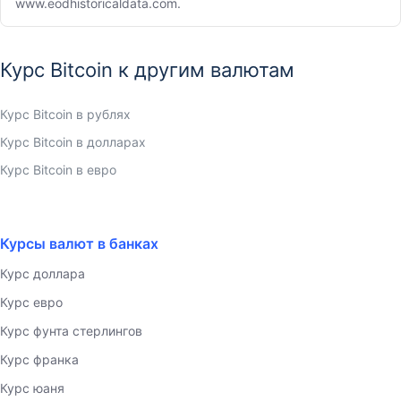
www.eodhistoricaldata.com.
Курс Bitcoin к другим валютам
Курс Bitcoin в рублях
Курс Bitcoin в долларах
Курс Bitcoin в евро
Курсы валют в банках
Курс доллара
Курс евро
Курс фунта стерлингов
Курс франка
Курс юаня