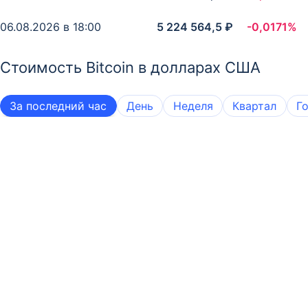
06.08.2026 в 18:00
5 224 564,5 ₽
-0,0171%
06.08.2026 в 17:00
5 235 326,5 ₽
+0,0154%
Стоимость Bitcoin в долларах США
06.08.2026 в 16:00
5 225 679,5 ₽
-0,0179%
За последний час
День
Неделя
Квартал
Г
06.08.2026 в 15:00
5 236 898,5 ₽
+0,0452%
06.08.2026 в 14:00
5 208 651,5 ₽
+0,0023%
06.08.2026 в 13:00
5 207 235 ₽
-0,0267%
06.08.2026 в 12:00
5 223 987 ₽
+0,0004%
06.08.2026 в 11:00
5 223 726,5 ₽
-0,0089%
06.08.2026 в 10:00
5 229 323 ₽
-0,0339%