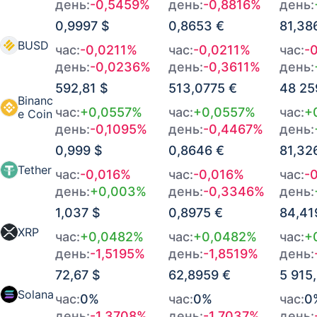
день:
-0,5459%
день:
-0,8816%
день:
0,9997 $
0,8653 €
81,38
06.08.2026 в 05:00
56 158,2969 €
+0,0254%
BUSD
час:
-0,0211%
час:
-0,0211%
час:
-
06.08.2026 в 04:00
55 987,8359 €
-0,006%
день:
-0,0236%
день:
-0,3611%
день:
592,81 $
513,0775 €
48 25
06.08.2026 в 03:00
56 028,3711 €
-0,0005%
Binanc
час:
+0,0557%
час:
+0,0557%
час:
+
e Coin
день:
-0,1095%
день:
-0,4467%
день:
06.08.2026 в 02:00
56 031,793 €
-0,008%
0,999 $
0,8646 €
81,32
06.08.2026 в 01:00
56 085,3594 €
-0,002%
Tether
час:
-0,016%
час:
-0,016%
час:
-
день:
+0,003%
день:
-0,3346%
день:
06.08.2026 в 00:00
56 098,8711 €
+0,0176%
1,037 $
0,8975 €
84,41
XRP
час:
+0,0482%
час:
+0,0482%
час:
+
день:
-1,5195%
день:
-1,8519%
день:
72,67 $
62,8959 €
5 915
Solana
час:
0%
час:
0%
час:
0
день:
-1,3708%
день:
-1,7037%
день: