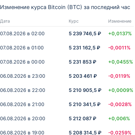
Изменение курса Bitcoin (BTC) за последний час
Дата
Курс
Изменение
07.08.2026 в 02:00
5 239 746,5 ₽
+0,0137%
07.08.2026 в 01:00
5 231 162,5 ₽
-0,0011%
07.08.2026 в 00:00
5 231 853 ₽
+0,0455%
06.08.2026 в 23:00
5 203 461 ₽
-0,0119%
06.08.2026 в 22:00
5 210 905,5 ₽
+0,0009%
06.08.2026 в 21:00
5 210 341,5 ₽
-0,0028%
06.08.2026 в 20:00
5 212 087 ₽
+0,006%
06.08.2026 в 19:00
5 208 314,5 ₽
-0,0259%