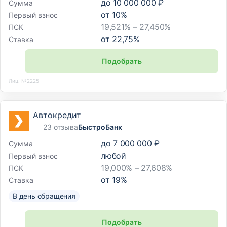
до
10 000 000 ₽
Сумма
от
10
%
Первый взнос
19,521% – 27,450%
ПСК
от
22,75
%
Ставка
Подобрать
Лиц. №2225
Автокредит
23 отзыва
БыстроБанк
до
7 000 000 ₽
Сумма
любой
Первый взнос
19,000% – 27,608%
ПСК
от
19
%
Ставка
В день обращения
Подобрать