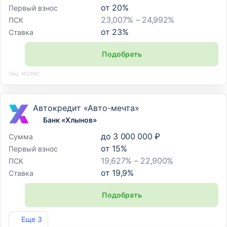
от
20
%
Первый взнос
23,007% – 24,992%
ПСК
от
23
%
Ставка
Подобрать
Лиц. №2990
Автокредит «Авто-мечта»
Банк «Хлынов»
до
3 000 000 ₽
Сумма
от
15
%
Первый взнос
19,627% – 22,900%
ПСК
от
19,9
%
Ставка
Подобрать
Лиц. №254
Еще 3