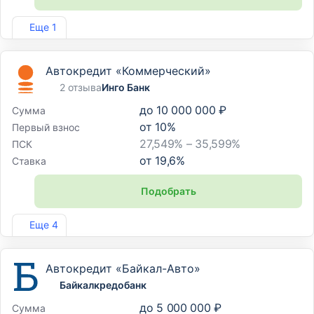
Лиц. №1745
Еще 1
Автокредит «Коммерческий»
2 отзыва
Инго Банк
до
10 000 000 ₽
Сумма
от
10
%
Первый взнос
27,549% – 35,599%
ПСК
от
19,6
%
Ставка
Подобрать
Лиц. №2307
Еще 4
Автокредит «Байкал-Авто»
Байкалкредобанк
до
5 000 000 ₽
Сумма