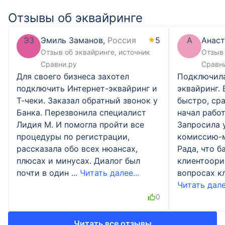
Отзывы об эквайринге
ЭЗ
Эмиль Заманов,
Россия
5
А
Анаст
Отзыв об эквайринге
, источник
Отзыв 
Сравни.ру
Сравн
Для своего бизнеса захотел
Подключила
подключить Интернет-эквайринг и
эквайринг.
Т-чеки. Заказал обратный звонок у
быстро, сра
Банка. Перезвонила специалист
начал работ
Лидия М. И помогла пройти все
Запросила у
процедуры по регистрации,
комиссию-м
рассказала обо всех нюансах,
Рада, что б
плюсах и минусах. Диалог был
клиентоори
почти в один ...
Читать далее...
вопросах кл
Читать далее
0
Читать все отзывы