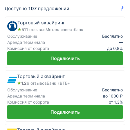
Эквайринг
Доступно
107
предложений.
ВЭД
Торговый эквайринг
5
11
отзывов
Металлинвестбанк
Депозиты для бизнеса
Обслуживание
Бесплатно
Аренда терминала
—
Бизнес-карты
Комиссия от оборота
до 0,8%
Подключить
Банковские гарантии
Лизинг
Торговый эквайринг
1.2
6
отзывов
Банк «ВТБ»
Факторинг
Обслуживание
Бесплатно
Аренда терминала
до 1000 ₽
Проверка контрагента
New
Комиссия от оборота
от 1,3%
Доставка
Подключить
Онлайн-заявка на РКО