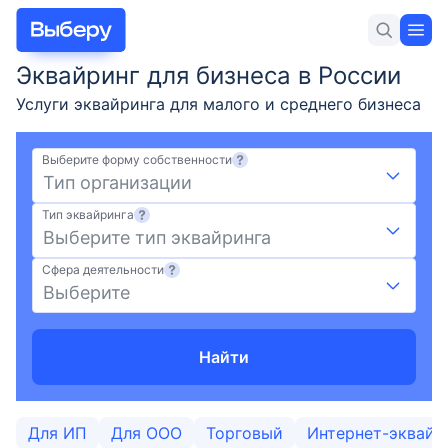
Эквайринг для бизнеса в России
Для себя
Для бизнеса
Новости и статьи
Услуги эквайринга для малого и среднего бизнеса
от лучших банков: сравнить предложения и
условия на сегодня 08.08.2026, выбрать выгодный
Выберите форму собственности
тариф с минимальной комиссией и удобным
Тип организации
оформлением на Выберу.ру
Тип эквайринга
Лучшие предложения
Выберите тип эквайринга
Сфера деятельности
РКО
Выберите
Кредиты для бизнеса
Найти
Займы для бизнеса
Регистрация бизнеса
Для ИП
Для ООО
Торговый
Интернет-эквайр