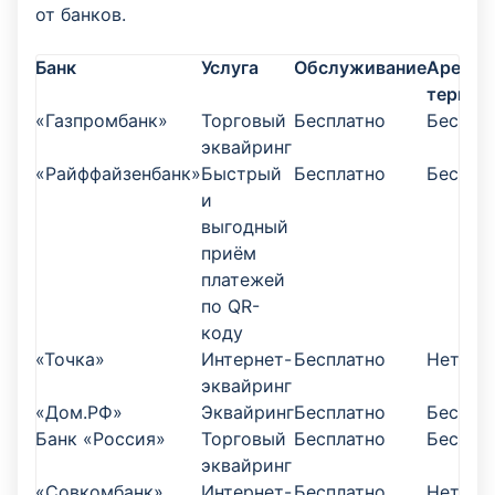
от банков.
Банк
Услуга
Обслуживание
Аренда
термин
«Газпромбанк»
Торговый
Бесплатно
Беспла
эквайринг
«Райффайзенбанк»
Быстрый
Бесплатно
Беспла
и
выгодный
приём
платежей
по QR-
коду
«Точка»
Интернет-
Бесплатно
Нет
эквайринг
«Дом.РФ»
Эквайринг
Бесплатно
Беспла
Банк «Россия»
Торговый
Бесплатно
Беспла
эквайринг
«Совкомбанк»
Интернет-
Бесплатно
Нет