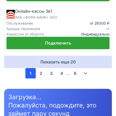
Онлайн-кассы 3в1
АКБ «ФОРА-БАНК» (АО)
Обслуживание
от 26500 ₽
Аренда терминала
—
Комиссия от оборота
Индивидуально
Подключить
Показать еще
20
1
2
3
4
...
6
Загрузка...
Пожалуйста, подождите, это
займет пару секунд