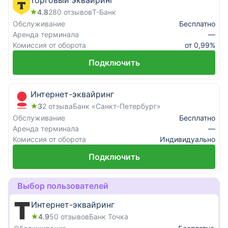
Торговый эквайринг
4.8
280
отзывов
Т-Банк
Онлайн-заявка на ВЭД
Обслуживание
Бесплатно
Аренда терминала
—
Онлайн-заявка на кредит для бизнеса
Комиссия от оборота
от 0,99%
Онлайн-заявка на лизинг
Подключить
Заявка на банковскую гарантию
Интернет-эквайринг
Статьи о бизнесе
3
2
отзыва
Банк «Санкт-Петербург»
Обслуживание
Бесплатно
Каталог банков
Аренда терминала
—
Комиссия от оборота
Индивидуально
Рейтинг банков
Подключить
Отзывы о банках
Выбор пользователей
Интернет-эквайринг
4.9
50
отзывов
Банк Точка