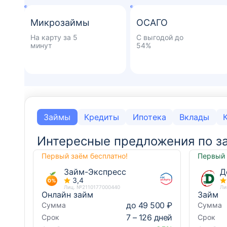
Микрозаймы
ОСАГО
На карту за 5
С выгодой до
минут
54%
Займы
Кредиты
Ипотека
Вклады
Интересные предложения по з
Первый заём бесплатно!
Первый 
Займ-Экспресс
Д
3,4
Лиц. №2110177000440
Ли
Онлайн займ
Займ
до 49 500 ₽
Сумма
Сумма
7 – 126 дней
Срок
Срок