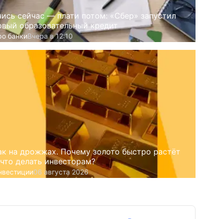
чись сейчас — плати потом: «Сбер» запустил
овый образовательный кредит
ро банки
Вчера в 12:10
ак на дрожжах. Почему золото быстро растёт
 что делать инвесторам?
нвестиции
06 августа 2026