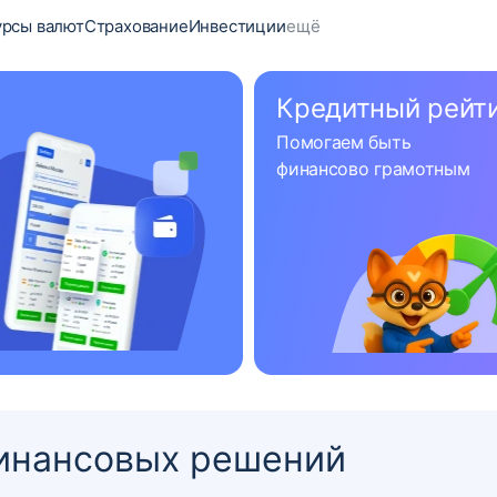
урсы валют
Страхование
Инвестиции
ещё
Кредитный рейт
Помогаем быть
финансово грамотным
инансовых решений