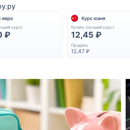
у.ру
с евро
Курс юаня
учший курс)
Купить (лучший курс)
0 ₽
12,45 ₽
Продать
12,47 ₽