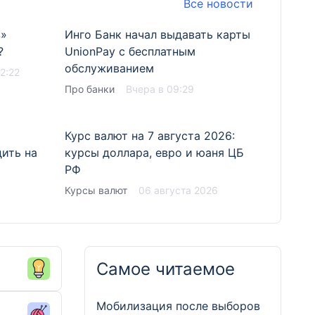
Все новости
з»
Инго Банк начал выдавать карты
Овсянка
?
UnionPay с бесплатным
Британ
обслуживанием
банков
2:22
Про банки
Вчера в 09:29
Финраз
Курс валют на 7 августа 2026:
Минфин
ить на
курсы доллара, евро и юаня ЦБ
начала
РФ
доходы
Курсы валют
06 августа 2026
Финраз
Самое читаемое
Мобилизация после выборов