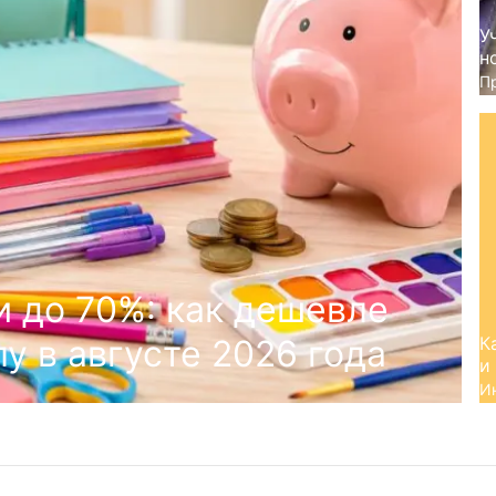
У
н
П
и до 70%: как дешевле
у в августе 2026 года
К
и
И