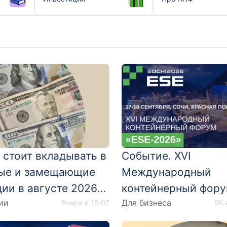
 стоит вкладывать в
Событие. XVI
ые и замещающие
Международный
ии в августе 2026
контейнерный фору
ии
Для бизнеса
Вчера в 16:07
2026 состоится в К
06 
Поляне