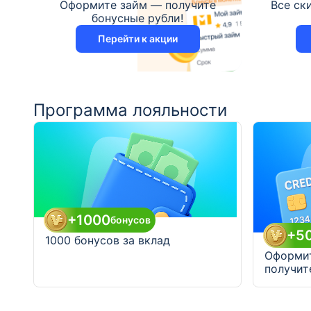
Оформите займ — получите
Все ск
бонусные рубли!
Перейти к акции
Программа лояльности
+1000
бонусов
+5
1000 бонусов за вклад
Оформит
получит