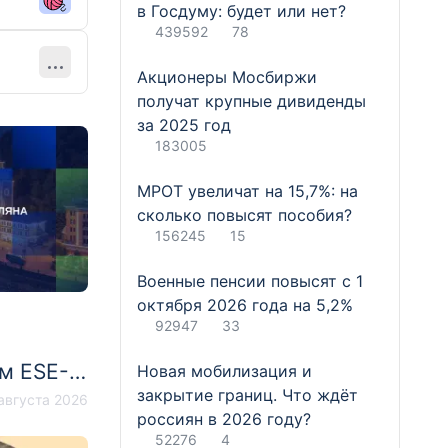
в Госдуму: будет или нет?
439592
78
Акционеры Мосбиржи
получат крупные дивиденды
за 2025 год
183005
МРОТ увеличат на 15,7%: на
сколько повысят пособия?
156245
15
Военные пенсии повысят с 1
октября 2026 года на 5,2%
92947
33
м ESE-
Новая мобилизация и
закрытие границ. Что ждёт
расной
августа 2026
россиян в 2026 году?
52276
4