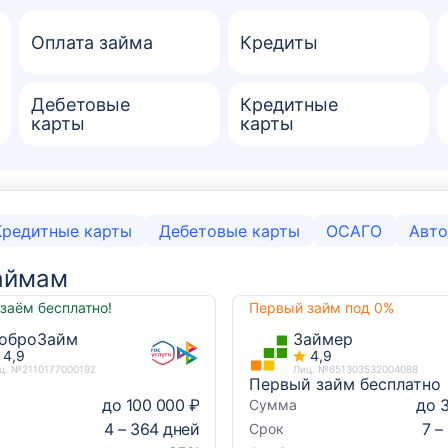
Оплата займа
Кредиты
Дебетовые
Кредитные
карты
карты
Кредитные карты
Дебетовые карты
ОСАГО
Авто
аймам
заём бесплатно!
Первый займ под 0%
оброЗайм
Займер
4,9
4,9
ц. №2110177000192
Лиц. №651303532004088
Первый займ бесплатно
до 100 000 ₽
до 
Сумма
4 – 364 дней
7 –
Срок