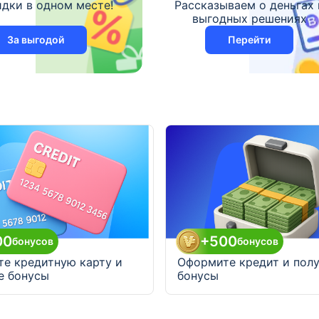
идки в одном месте!
Рассказываем о деньгах 
выгодных решениях
За выгодой
Перейти
00
+500
бонусов
бонусов
е кредитную карту и
Оформите кредит и пол
е бонусы
бонусы