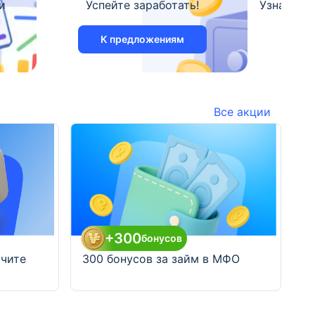
и
Успейте заработать!
Узнайте 
К предложениям
Все акции
+300
бонусов
300 бонусов за займ в МФО
учите