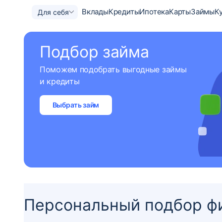
Вклады
Кредиты
Ипотека
Карты
Займы
К
Для себя
Подбор займа
Поможем подобрать выгодные займы
и кредиты
Выбрать займ
Персональный подбор ф