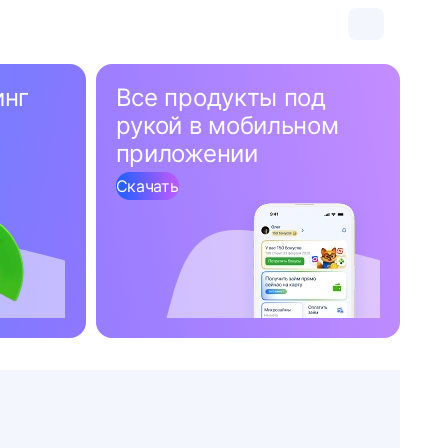
инг
Все продукты под
рукой в мобильном
приложении
Скачать