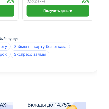
95%
95%
Одобрение
Получить деньги
Выберу.ру:
арту
Займы на карту без отказа
ерок
Экспресс займы
MAX
Вклады до 14,75%
Кре