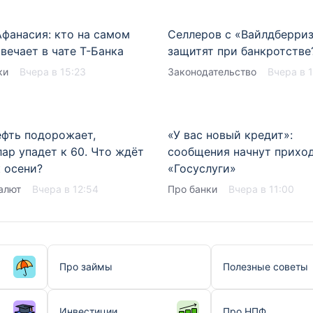
Афанасия: кто на самом
Селлеров с «Вайлдберри
вечает в чате Т-Банка
защитят при банкротстве
ки
Вчера в 15:23
Законодательство
Вчера в 1
ефть подорожает,
«У вас новый кредит»:
лар упадет к 60. Что ждёт
сообщения начнут приход
к осени?
«Госуслуги»
алют
Вчера в 12:54
Про банки
Вчера в 11:00
Про займы
Полезные советы
Инвестиции
Про НПФ