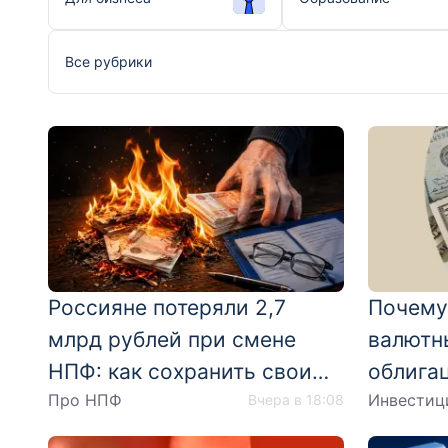
Все рубрики
Россияне потеряли 2,7
Почему
млрд рублей при смене
валютн
НПФ: как сохранить свои
облигац
Про НПФ
Инвестиц
деньги
Вчера в 18:08
года