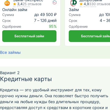
3,4
25 отзывов
4,9
330 отзыво
Лиц. №2110177000440
Лиц. №2110177000192
Онлайн займ
Займ
до 49 500 ₽
до 10
Сумма
Сумма
7 – 126 дней
4 – 3
Срок
Срок
95%
Одобрение
Одобрение
Бесплатный займ
Бесплатный зай
Все займы
Вариант 2
Кредитные карты
Кредитка — это удобный инструмент для тех, кому
срочно нужны деньги. Она позволяет быстро получить
деньги на любые нужды без длительных процедур,
предоставляя доступ к средствам в короткие сроки и