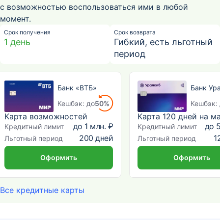
с возможностью воспользоваться ими в любой
момент.
Срок получения
Срок возврата
1 день
Гибкий, есть льготный
период
Банк «ВТБ»
Банк Ур
Кешбэк: до
50%
Кешбэк:
Карта возможностей
до
1 млн. ₽
до
5
Кредитный лимит
Кредитный лимит
200
дней
1
Льготный период
Льготный период
Оформить
Оформить
Все кредитные карты