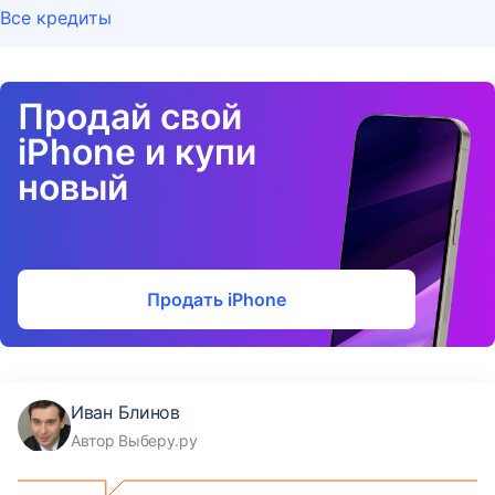
Все кредиты
Продай свой
iPhone и купи
новый
Продать iPhone
Иван Блинов
Автор Выберу.ру