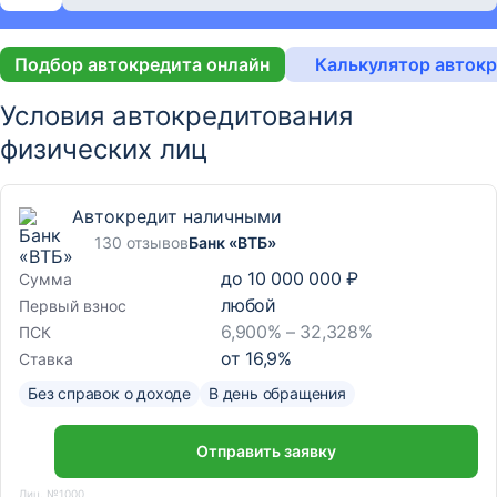
Подбор автокредита онлайн
Калькулятор авток
Условия автокредитования
физических лиц
Автокредит наличными
130 отзывов
Банк «ВТБ»
до
10 000 000 ₽
Сумма
любой
Первый взнос
6,900% – 32,328%
ПСК
от
16,9
%
Ставка
Без справок о доходе
В день обращения
Отправить заявку
Лиц. №1000