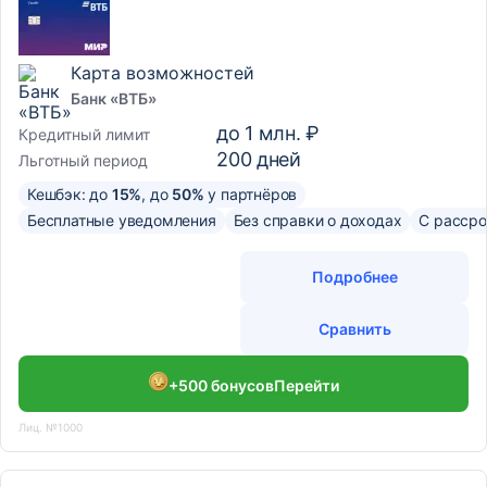
Карта возможностей
Банк «ВТБ»
до
1 млн. ₽
Кредитный лимит
200
дней
Льготный период
Кешбэк: до
15%
, до
50%
у партнёров
Бесплатные уведомления
Без справки о доходах
С рассро
Подробнее
Сравнить
+500 бонусов
Перейти
Лиц. №1000