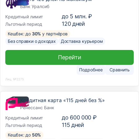
Банк Уралсиб
до
5 млн. ₽
Кредитный лимит
120
дней
Льготный период
Кешбэк: до
30%
у партнёров
Без справки о доходах
Доставка курьером
Перейти
Подробнее
Сравнить
Лиц. №2275
Кредитная карта «115 дней без %»
Ренессанс Банк
до
600 000 ₽
Кредитный лимит
115
дней
Льготный период
Кешбэк: до
50%