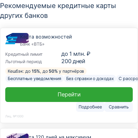
Рекомендуемые кредитные карты
других банков
Карта возможностей
Банк «ВТБ»
до
1 млн. ₽
Кредитный лимит
200
дней
Льготный период
Кешбэк: до
15%
, до
50%
у партнёров
Бесплатные уведомления
Без справки о доходах
С рассро
Перейти
Подробнее
Сравнить
Лиц. №1000
Карта 120 дней на максимум