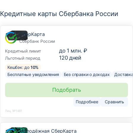
Кредитные карты Сбербанка России
СберКарта
Сбербанк России
до
1 млн. ₽
Кредитный лимит
120
дней
Льготный период
Кешбэк: до
10%
Бесплатные уведомления
Без справки о доходах
Доставк
Подобрать
Подробнее
Сравнить
Лиц. №1481
Молодёжная СберКарта