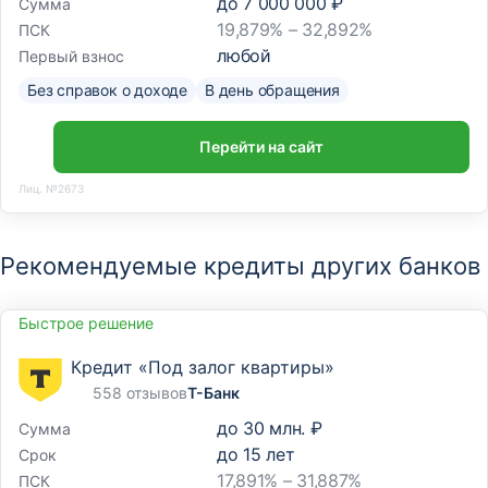
до
7 000 000 ₽
Сумма
19,879% – 32,892%
ПСК
любой
Первый взнос
Без справок о доходе
В день обращения
Перейти на сайт
Лиц. №2673
Рекомендуемые кредиты других банков
Быстрое решение
Кредит «Под залог квартиры»
558 отзывов
Т-Банк
до
30 млн. ₽
Сумма
до
15
лет
Срок
17,891% – 31,887%
ПСК