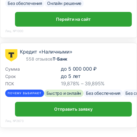
Без обеспечения
Онлайн решение
Перейти на сайт
Лиц. №1000
Кредит «Наличными»
558 отзывов
Т-Банк
до
5 000 000 ₽
Сумма
до
5
лет
Срок
19,878% – 39,895%
ПСК
Быстро и онлайн
Без обеспечения
Без с
ПОЧЕМУ ВЫБИРАЮТ
Отправить заявку
Лиц. №2673