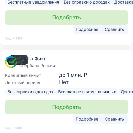
Бесплатные уведомления
Без справки о доходах
Доставк
Подобрать
Подробнее
Сравнить
Лиц. №1481
Карта Фикс
Сбербанк России
до
1 млн. ₽
Кредитный лимит
Нет
Льготный период
Без справки о доходах
Бесплатное снятие наличных
Доста
Подобрать
Подробнее
Сравнить
Лиц. №1481