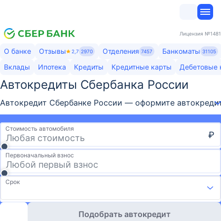
Лицензия
№1481
О банке
Отзывы
Отделения
Банкоматы
2,7
2970
7457
31105
Вклады
Ипотека
Кредиты
Кредитные карты
Дебетовые 
Автокредиты Сбербанка России​
Автокредит Сбербанке России — оформите автокредит в
Стоимость автомобиля
₽
Первоначальный взнос
Срок
Подобрать автокредит