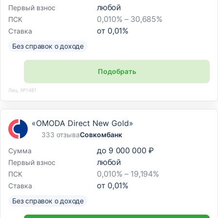
любой
Первый взнос
0,010% – 30,685%
ПСК
от
0,01
%
Ставка
Без справок о доходе
Подобрать
Лиц. №1481
«OMODA Direct New Gold»
333 отзыва
Совкомбанк
до
9 000 000 ₽
Сумма
любой
Первый взнос
0,010% – 19,194%
ПСК
от
0,01
%
Ставка
Без справок о доходе