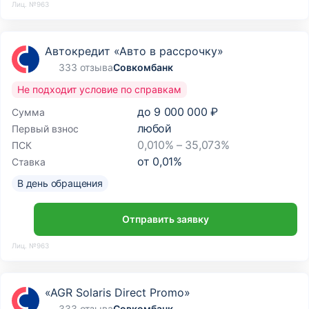
Лиц. №963
Автокредит «Авто в рассрочку»
333 отзыва
Совкомбанк
Не подходит условие по справкам
до
9 000 000 ₽
Сумма
любой
Первый взнос
0,010% – 35,073%
ПСК
от
0,01
%
Ставка
В день обращения
Отправить заявку
Лиц. №963
«AGR Solaris Direct Promo»
333 отзыва
Совкомбанк