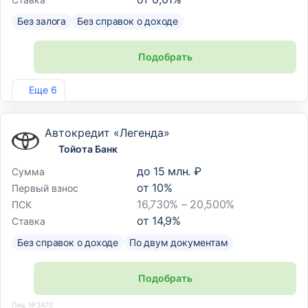
Без залога
Без справок о доходе
Подобрать
Лиц. №170
Еще 6
Автокредит «Легенда»
Тойота Банк
до
15 млн. ₽
Сумма
от
10
%
Первый взнос
16,730% – 20,500%
ПСК
от
14,9
%
Ставка
Без справок о доходе
По двум документам
Подобрать
Лиц. №3470