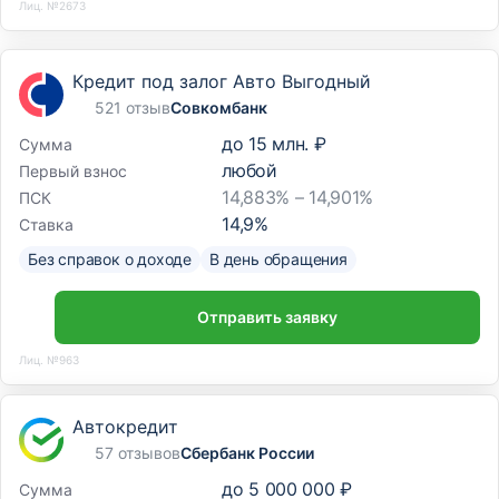
Лиц. №2673
Кредит под залог Авто Выгодный
521 отзыв
Совкомбанк
до
15 млн. ₽
Сумма
любой
Первый взнос
14,883% – 14,901%
ПСК
14,9
%
Ставка
Без справок о доходе
В день обращения
Отправить заявку
Лиц. №963
Автокредит
57 отзывов
Сбербанк России
до
5 000 000 ₽
Сумма