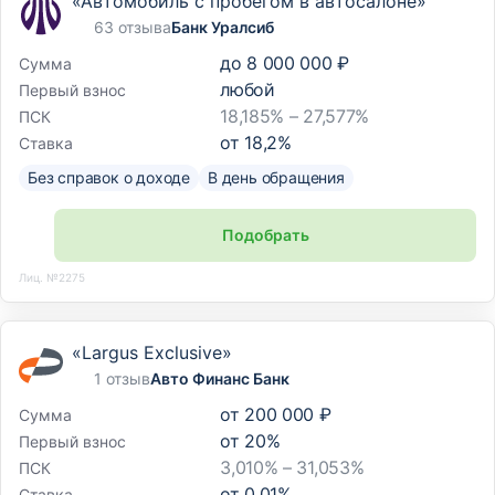
«Автомобиль с пробегом в автосалоне»
63 отзыва
Банк Уралсиб
до
8 000 000 ₽
Сумма
любой
Первый взнос
18,185% – 27,577%
ПСК
от
18,2
%
Ставка
Без справок о доходе
В день обращения
Подобрать
Лиц. №2275
«Largus Exclusive»
1 отзыв
Авто Финанс Банк
от
200 000 ₽
Сумма
от
20
%
Первый взнос
3,010% – 31,053%
ПСК
от
0,01
%
Ставка