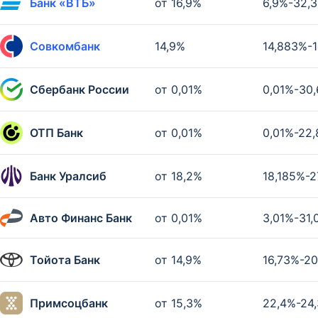
Банк «ВТБ»
от 16,9%
6,9%-32,
Совкомбанк
14,9%
14,883%-1
Сбербанк России
от 0,01%
0,01%-30
ОТП Банк
от 0,01%
0,01%-22
Банк Уралсиб
от 18,2%
18,185%-2
Авто Финанс Банк
от 0,01%
3,01%-31
Тойота Банк
от 14,9%
16,73%-2
Примсоцбанк
от 15,3%
22,4%-24