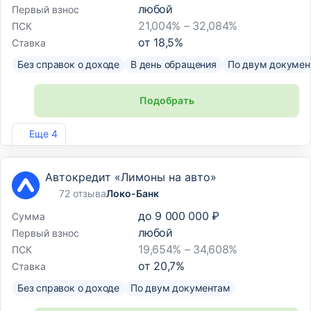
любой
Первый взнос
21,004% – 32,084%
ПСК
от
18,5
%
Ставка
Без справок о доходе
В день обращения
По двум докумен
Подобрать
Лиц. №1343
Еще 4
Автокредит «Лимоны на авто»
72 отзыва
Локо-Банк
до
9 000 000 ₽
Сумма
любой
Первый взнос
19,654% – 34,608%
ПСК
от
20,7
%
Ставка
Без справок о доходе
По двум документам