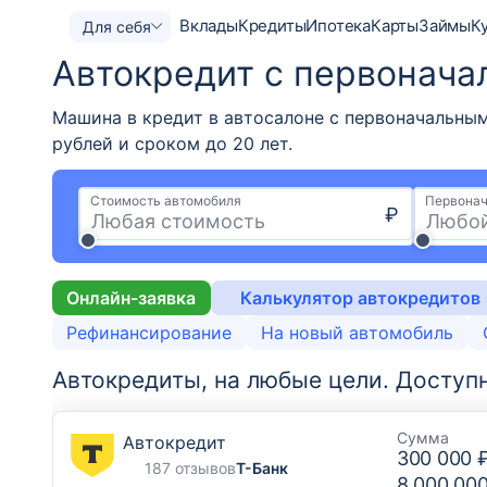
Вклады
Кредиты
Ипотека
Карты
Займы
К
Для себя
Автокредит с первонача
Машина в кредит в автосалоне с первоначальным
рублей и сроком до 20 лет.
Стоимость автомобиля
Первонач
₽
Онлайн-заявка
Калькулятор автокредитов
Рефинансирование
На новый автомобиль
Автокредиты, на любые цели.
Доступ
Сумма
Автокредит
300 000 
187 отзывов
Т-Банк
8 000 00