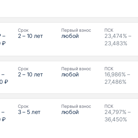
Срок
Первый взнос
ПСК
₽
–
2
–
10
лет
любой
23,474% –
0 ₽
23,483%
Срок
Первый взнос
ПСК
₽
–
2
–
10
лет
любой
16,986% –
0 ₽
27,486%
Срок
Первый взнос
ПСК
₽
–
3
–
5
лет
любой
24,797% –
0 ₽
36,450%