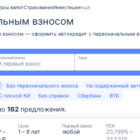
урсы валют
Страхование
Инвестиции
ещё
льным взносом
 взносом — оформить автокредит с первоначальным вз
альный взнос
Срок
Без первоначального взноса
На подержанный авт
С плохой КИ
Без справок
Сбербанк
ВТБ
но
162
предложения.
Срок
Первый взнос
ПСК
₽
–
1
–
8
лет
любой
20,799% –
0 ₽
33,531%