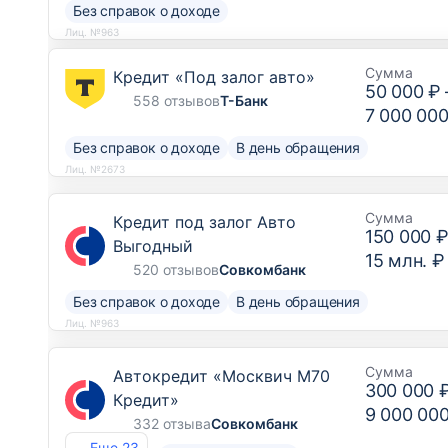
Без справок о доходе
Лиц. №963
Сумма
Кредит «Под залог авто»
50 000 ₽
558 отзывов
Т-Банк
7 000 000
Без справок о доходе
В день обращения
Лиц. №2673
Сумма
Кредит под залог Авто
150 000 
Выгодный
15 млн. ₽
520 отзывов
Совкомбанк
Без справок о доходе
В день обращения
Лиц. №963
Сумма
Автокредит «Москвич М70
300 000 
Кредит»
9 000 00
332 отзыва
Совкомбанк
Еще 23