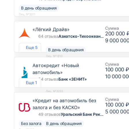
В день обращения
Лиц. №3311
Сумма
«Лёгкий Драйв»
200 000 
64 отзыва
Азиатско-Тихоокеанский Банк
9 000 00
Еще 5
В день обращения
Лиц. №1810
Сумма
Автокредит «Новый
100 000 
автомобиль»
10 000 00
54 отзыва
Банк «ЗЕНИТ»
Еще 1
Лиц. №3255
Сумма
«Кредит на автомобиль без
100 000 
залога и без КАСКО»
5 000 00
49 отзывов
Уральский Банк Реконструкции и Развития
Без залога
В день обращения