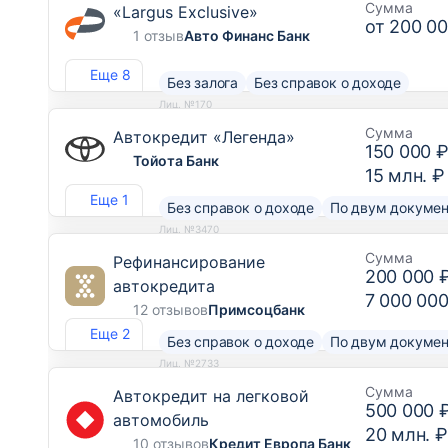
Сумма
«Largus Exclusive»
от
200 00
1 отзыв
Авто Финанс Банк
Еще 8
Без залога
Без справок о доходе
Лиц. №170
Сумма
Автокредит «Легенда»
150 000 
Тойота Банк
15 млн. ₽
Еще 1
Без справок о доходе
По двум докуме
Лиц. №3470
Сумма
Рефинансирование
200 000 
автокредита
7 000 000
12 отзывов
Примсоцбанк
Еще 2
Без справок о доходе
По двум докуме
Лиц. №2733
Сумма
Автокредит на легковой
500 000 
автомобиль
20 млн. ₽
10 отзывов
Кредит Европа Банк