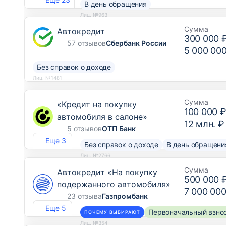
В день обращения
Лиц. №963
Сумма
Автокредит
300 000 
57 отзывов
Сбербанк России
5 000 00
Без справок о доходе
Лиц. №1481
Сумма
«Кредит на покупку
100 000 
автомобиля в салоне»
12 млн. ₽
5 отзывов
ОТП Банк
Еще 3
Без справок о доходе
В день обращени
Лиц. №2766
Сумма
Автокредит «На покупку
500 000 
подержанного автомобиля»
7 000 000
23 отзыва
Газпромбанк
Еще 5
Первоначальный взнос
ПОЧЕМУ ВЫБИРАЮТ
Лиц. №354