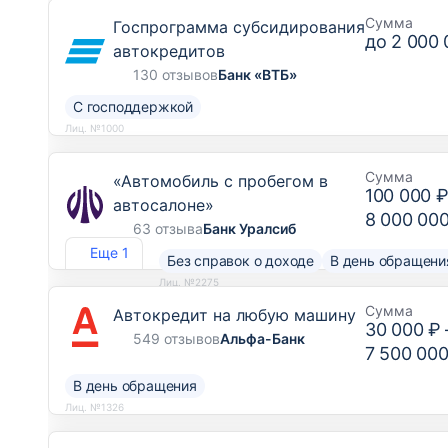
Сумма
Госпрограмма субсидирования
до
2 000 
автокредитов
130 отзывов
Банк «ВТБ»
С господдержкой
Лиц. №1000
Сумма
«Автомобиль с пробегом в
100 000 
автосалоне»
8 000 00
63 отзыва
Банк Уралсиб
Еще 1
Без справок о доходе
В день обращени
Лиц. №2275
Сумма
Автокредит на любую машину
30 000 ₽
549 отзывов
Альфа-Банк
7 500 000
В день обращения
Лиц. №1326