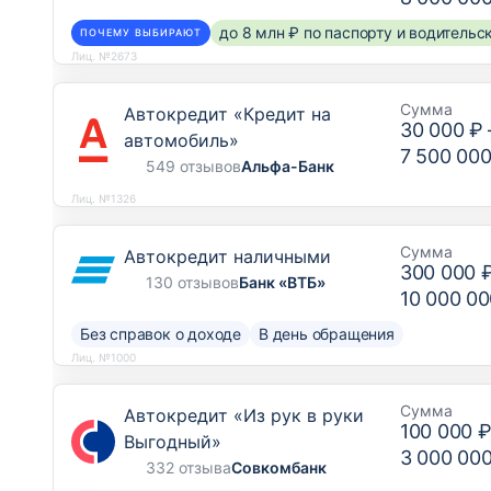
до 8 млн ₽ по паспорту и водитель
ПОЧЕМУ ВЫБИРАЮТ
Лиц. №2673
Сумма
Автокредит «Кредит на
30 000 ₽
автомобиль»
7 500 000
549 отзывов
Альфа-Банк
Лиц. №1326
Сумма
Автокредит наличными
300 000 
130 отзывов
Банк «ВТБ»
10 000 00
Без справок о доходе
В день обращения
Лиц. №1000
Сумма
Автокредит «Из рук в руки
100 000 
Выгодный»
3 000 00
332 отзыва
Совкомбанк