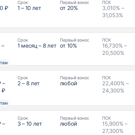
Срок
Первый взнос
ПСК
0 ₽
1
–
10
лет
от
20
%
3,010% –
31,053%
Срок
Первый взнос
ПСК
₽
–
1
месяц –
8
лет
от
10
%
16,730% –
20,500%
нтам
Срок
Первый взнос
ПСК
₽
–
2
–
8
лет
любой
22,400% –
 ₽
24,300%
нтам
Срок
Первый взнос
ПСК
₽
–
3
–
10
лет
любой
15,900% –
27,300%