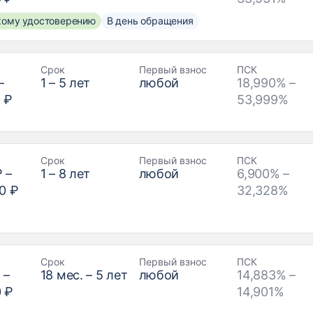
скому удостоверению
В день обращения
Срок
Первый взнос
ПСК
–
1
–
5
лет
любой
18,990% –
 ₽
53,999%
Срок
Первый взнос
ПСК
₽
–
1
–
8
лет
любой
6,900% –
0 ₽
32,328%
Срок
Первый взнос
ПСК
₽
–
18
мес. –
5
лет
любой
14,883% –
0 ₽
14,901%