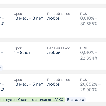
Срок
Первый взнос
ПСК
₽
–
13
мес. –
8
лет
любой
0,010% –
0 ₽
30,685%
Срок
Первый взнос
ПСК
₽
–
1
–
8
лет
любой
0,010% –
22,894%
я
Срок
Первый взнос
ПСК
₽
–
13
мес. –
5
лет
любой
26,852% –
 ₽
29,900%
 не нужен. Ставка не зависит от КАСКО
Без залога