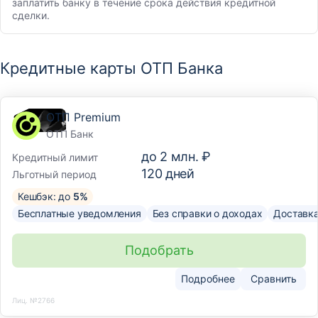
заплатить банку в течение срока действия кредитной
сделки.
Кредитные карты ОТП Банка
ОТП Premium
ОТП Банк
до
2 млн. ₽
Кредитный лимит
120
дней
Льготный период
Кешбэк: до
5%
Бесплатные уведомления
Без справки о доходах
Доставк
Подобрать
Подробнее
Сравнить
Лиц. №2766