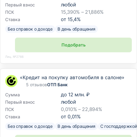
любой
Первый взнос
15,390% – 21,886%
ПСК
от
15,4
%
Ставка
Без справок о доходе
В день обращения
Подобрать
Лиц. №2766
«Кредит на покупку автомобиля в салоне»
5 отзывов
ОТП Банк
до
12 млн. ₽
Сумма
любой
Первый взнос
0,010% – 22,894%
ПСК
от
0,01
%
Ставка
Без справок о доходе
В день обращения
С господдержкой