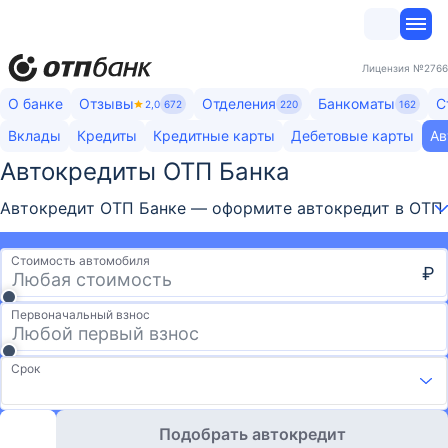
Лицензия
№2766
О банке
Отзывы
Отделения
Банкоматы
С
2,0
672
220
162
Вклады
Кредиты
Кредитные карты
Дебетовые карты
Ав
Автокредиты ОТП Банка​
Автокредит ОТП Банке — оформите автокредит в ОТП Ба
Стоимость автомобиля
₽
Первоначальный взнос
Срок
Подобрать автокредит