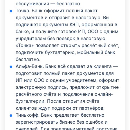
обслуживания — бесплатно.
Точка. Банк оформит полный пакет
документов и отправит в налоговую. Вы
подпишете документы КЭП, оформленной в
банке, и получите готовое ИП, ООО с одним
учредителем без поездок в налоговую.
«Точка» позволяет открыть расчётный счёт,
подключить бухгалтерию, мобильный банк
бесплатно.
Альфа‑Банк. Банк всё сделает за клиента —
подготовит полный пакет документов для
ИП или ООО с одним учредителем, оформит
электронную подпись, предложит открытие
расчётного счёта и подключение онлайн-
бухгалтерии. После открытия счёта
клиентов ждут подарки от партнёров.
Тинькофф. Банк предлагает бесплатно
зарегистрировать бизнес без ошибок и
очередей. Для предпринимателей доступна