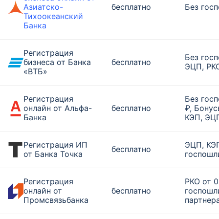
Азиатско-
бесплатно
Без гос
Тихоокеанский
Банка
Регистрация
Без гос
бизнеса от Банка
бесплатно
ЭЦП, РКО
«ВТБ»
Регистрация
Без госп
онлайн от Альфа-
бесплатно
₽, Бонус
Банка
КЭП, ЭЦ
Регистрация ИП
ЭЦП, КЭП
бесплатно
от Банка Точка
госпошли
Регистрация
РКО от 0
онлайн от
бесплатно
госпошл
Промсвязьбанка
партнер