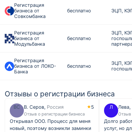
Регистрация
бизнеса от
бесплатно
ЭЦП, КЭ
Совкомбанка
Регистрация
ЭЦП, КЭП
бизнеса от
бесплатно
госпошл
Модульбанка
партнера
Регистрация
ЭЦП, КЭП
бизнеса от ЛОКО-
бесплатно
госпошли
Банка
Отзывы о регистрации бизнеса
ВС
В. Серов,
Россия
5
Л
Лева,
Отзыв о регистрации бизнеса
Отзыв 
Открывал ООО. Процесс для меня
Долго рабо
новый, поэтому возникли заминки
услуг, но д