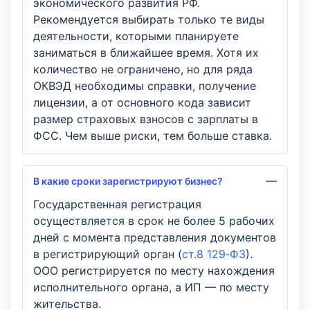
экономического развития РФ.
Рекомендуется выбирать только те виды
деятельности, которыми планируете
заниматься в ближайшее время. Хотя их
количество не ограничено, но для ряда
ОКВЭД необходимы справки, получение
лицензии, а от основного кода зависит
размер страховых взносов с зарплаты в
ФСС. Чем выше риски, тем больше ставка.
В какие сроки зарегистрируют бизнес?
Государственная регистрация
осуществляется в срок не более 5 рабочих
дней с момента представления документов
в регистрирующий орган (
ст.8 129‑ФЗ
).
ООО регистрируется по месту нахождения
исполнительного органа, а ИП — по месту
жительства.