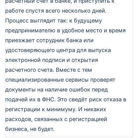
расчётный счёт в банке, и приступить к
работе спустя всего несколько дней.
Процесс выглядит так: к будущему
предпринимателю в удобное место и время
приезжает сотрудник банка или
удостоверяющего центра для выпуска
электронной подписи и открытия
расчетного счета. Вместе с тем
специализированные сервисы проверят
документы на наличие ошибок перед
подачей их в ФНС. Это сведёт риск отказа в
регистрации к минимуму. И никаких
расходов, связанных с регистрацией
бизнеса, не будет.