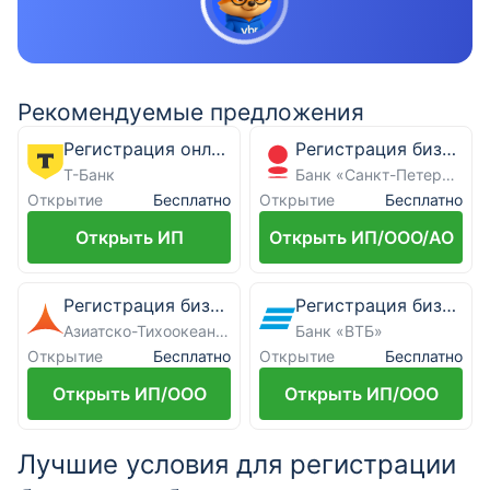
Рекомендуемые предложения
Регистрация онлайн ИП
Регистрация бизнеса
Т-Банк
Банк «Санкт-Петербург»
Открытие
Открытие
Бесплатно
Бесплатно
Открыть ИП
Открыть ИП/ООО/АО
Регистрация бизнеса онлайн
Регистрация бизнеса
Азиатско-Тихоокеанский Банк
Банк «ВТБ»
Открытие
Открытие
Бесплатно
Бесплатно
Открыть ИП/ООО
Открыть ИП/ООО
Лучшие условия для регистрации