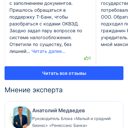
с заполнением документов.
государств
Пришлось обращаться в
потребовал
поддержку Т-Банк, чтобы
ООО. Обрати
разобраться с кодами ОКВЭД.
подходил по
Заодно задал пару вопросов по
гражданин 
системе налогообложения.
учредитель
Ответили по существу, без
мной макси
лишней...
Читать далее...
0
Читать все отзывы
Мнение эксперта
Анатолий Медведев
Руководитель Блока «Малый и средний
бизнес» «Ренессанс Банка»