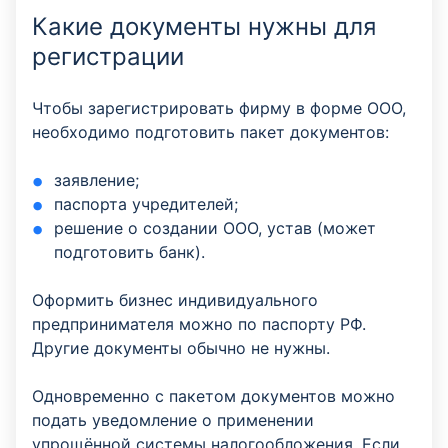
Какие документы нужны для
регистрации
Чтобы зарегистрировать фирму в форме ООО,
необходимо подготовить пакет документов:
заявление;
паспорта учредителей;
решение о создании ООО, устав (может
подготовить банк).
Оформить бизнес индивидуального
предпринимателя можно по паспорту РФ.
Другие документы обычно не нужны.
Одновременно с пакетом документов можно
подать уведомление о применении
упрощённой системы налогообложения. Если