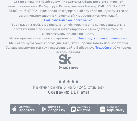
Сетевое издание «Выберу.ру». Учредитель: Общество с ограниченной
ответственностью «Выберу.ру». Регистрационный номер СМИ ЭЛ № ФС 77 —
81497 от 16.07.2021, присвоенный Федеральной службой по надзору в сфере
связи, информационных технологий и массовых коммуникаций.
Пользовательское соглашение.
Все права на любые материалы, опубликованные на сайте, защищены в
соответствии с российским и международным законодательством об
интеллектуальной собственности.
На информационном ресурсе применяются
Рекомендательные технологии.
Мы используем файлы cookie для того, чтобы предоставить пользователям
больше возможностей при посещении сайта Выберу.ру.
Подробнее
об условиях
использования.
Рейтинг сайта
5
из 5 (
245
отзыва)
Создание:
DDPlanet