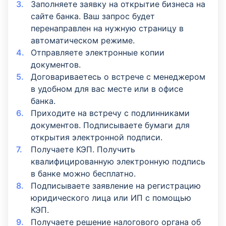
Заполняете заявку на открытие бизнеса на
сайте банка. Ваш запрос будет
перенаправлен на нужную страницу в
автоматическом режиме.
Отправляете электронные копии
документов.
Договариваетесь о встрече с менеджером
в удобном для вас месте или в офисе
банка.
Приходите на встречу с подлинниками
документов. Подписываете бумаги для
открытия электронной подписи.
Получаете КЭП. Получить
квалифицированную электронную подпись
в банке можно бесплатно.
Подписываете заявление на регистрацию
юридического лица или ИП с помощью
КЭП.
Получаете решение налогового органа об