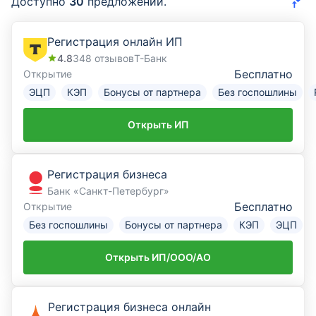
Доступно
30
предложений.
Регистрация онлайн ИП
4.8
348
отзывов
Т-Банк
Бесплатно
Открытие
ЭЦП
КЭП
Бонусы от партнера
Без госпошлины
Открыть ИП
Регистрация бизнеса
Банк «Санкт-Петербург»
Бесплатно
Открытие
Без госпошлины
Бонусы от партнера
КЭП
ЭЦП
Открыть ИП/ООО/АО
Регистрация бизнеса онлайн