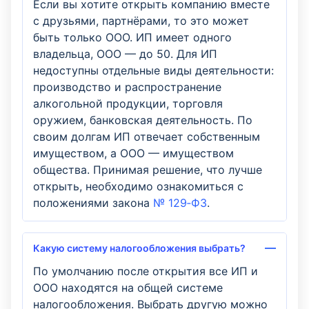
Если вы хотите открыть компанию вместе
с друзьями, партнёрами, то это может
быть только ООО. ИП имеет одного
владельца, ООО — до 50. Для ИП
недоступны отдельные виды деятельности:
производство и распространение
алкогольной продукции, торговля
оружием, банковская деятельность. По
своим долгам ИП отвечает собственным
имуществом, а ООО — имуществом
общества. Принимая решение, что лучше
открыть, необходимо ознакомиться с
положениями закона
№ 129‑ФЗ
.
Какую систему налогообложения выбрать?
По умолчанию после открытия все ИП и
ООО находятся на общей системе
налогообложения. Выбрать другую можно