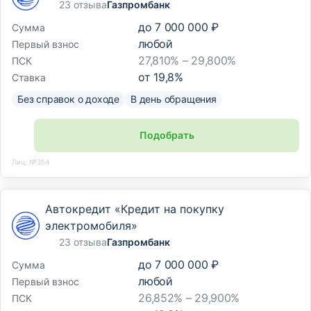
23 отзыва
Газпромбанк
до
7 000 000 ₽
Сумма
любой
Первый взнос
27,810% – 29,800%
ПСК
от
19,8
%
Ставка
Без справок о доходе
В день обращения
Подобрать
Лиц. №354
Автокредит «Кредит на покупку
электромобиля»
23 отзыва
Газпромбанк
до
7 000 000 ₽
Сумма
любой
Первый взнос
26,852% – 29,900%
ПСК