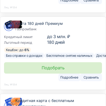
Подробнее
Сравнить
Лиц. №354
Карта 180 дней Премиум
Газпромбанк
до
3 млн. ₽
Кредитный лимит
180
дней
Льготный период
Кешбэк: до
6%
Без справки о доходах
Бесплатное снятие наличных
Доста
Подобрать
Подробнее
Сравнить
Лиц. №354
Кредитная карта с бесплатным