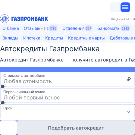
Лицензия
№354
О банке
Отзывы
Отделения
Банкоматы
3,5
1786
357
2882
Вклады
Ипотека
Кредиты
Кредитные карты
Дебетовые 
Автокредиты Газпромбанка​
Автокредит Газпромбанке — получите автокредит в Газ
Стоимость автомобиля
₽
Первоначальный взнос
Срок
Подобрать автокредит