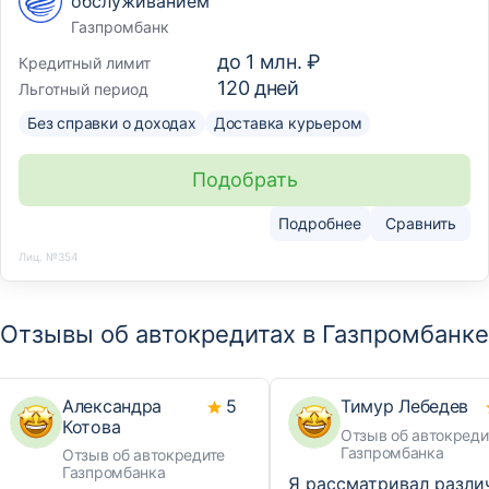
обслуживанием
Газпромбанк
до
1 млн. ₽
Кредитный лимит
120
дней
Льготный период
Без справки о доходах
Доставка курьером
Подобрать
Подробнее
Сравнить
Лиц. №354
Отзывы об автокредитах в Газпромбанке
Александра
5
Тимур Лебедев
Котова
Отзыв об автокреди
Газпромбанка
Отзыв об автокредите
Газпромбанка
Я рассматривал разли