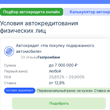
Подбор автокредита онлайн
Калькулятор авток
Условия автокредитования
физических лиц
Автокредит «На покупку подержанного
автомобиля»
23 отзыва
Газпромбанк
до
7 000 000 ₽
Сумма
любой
Первый взнос
26,852% – 29,900%
ПСК
от
12,9
%
Ставка
Первоначальный взнос не нужен. Ставка н
ПОЧЕМУ ВЫБИРАЮТ
Подобрать