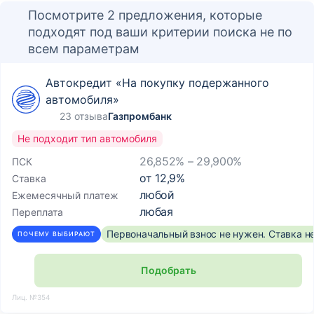
Посмотрите 2 предложения, которые
подходят под ваши критерии поиска не по
всем параметрам
Автокредит «На покупку подержанного
автомобиля»
23 отзыва
Газпромбанк
Не подходит тип автомобиля
26,852% – 29,900%
ПСК
от
12,9
%
Ставка
любой
Ежемесячный платеж
любая
Переплата
Первоначальный взнос не нужен. Ставка н
ПОЧЕМУ ВЫБИРАЮТ
Подобрать
Лиц. №354