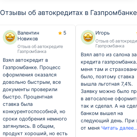
Отзывы об автокредитах в Газпромбанке
Валентин
5
Игорь
Новиков
Отзыв об автокреди
Газпромбанка
Отзыв об автокредите
Газпромбанка
Взял авто из салона з
Взял автокредит в
кредита газпромбанка.
Газпромбанке. Процесс
меня там и страхован
оформления оказался
было, поэтому ставка
довольно быстрым, все
вышла льготная 7,4%.
документы проверили
Заявку можно было п
быстро. Процентная
в автосалоне оформить
ставка была
так и сделал. А на сде
конкурентоспособной, но
банком вышел на
сроки одобрения немного
следующий день. При 
затянулись. В общем,
от меня
Читать далее..
продукт хороший, но есть