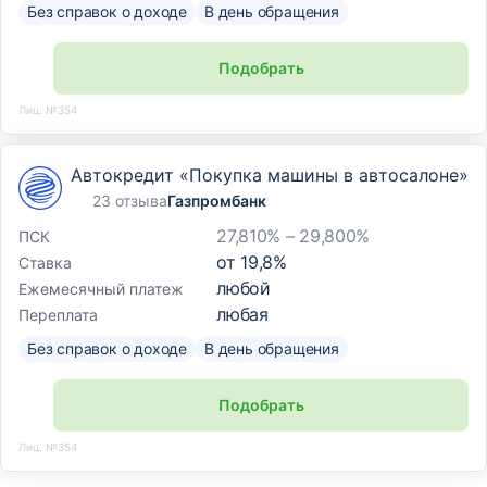
Без справок о доходе
В день обращения
Подобрать
Лиц. №354
Автокредит «Покупка машины в автосалоне»
23 отзыва
Газпромбанк
27,810% – 29,800%
ПСК
от
19,8
%
Ставка
любой
Ежемесячный платеж
любая
Переплата
Без справок о доходе
В день обращения
Подобрать
Лиц. №354