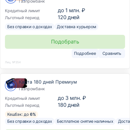
Газпромбанк
до
1 млн. ₽
Кредитный лимит
120
дней
Льготный период
Без справки о доходах
Доставка курьером
Подобрать
Подробнее
Сравнить
Лиц. №354
Карта 180 дней Премиум
Газпромбанк
до
3 млн. ₽
Кредитный лимит
180
дней
Льготный период
Кешбэк: до
6%
Без справки о доходах
Бесплатное снятие наличных
Доста