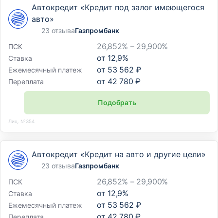
Автокредит «Кредит под залог имеющегося
авто»
23 отзыва
Газпромбанк
26,852% – 29,900%
ПСК
от
12,9
%
Ставка
от
53 562 ₽
Ежемесячный платеж
от
42 780 ₽
Переплата
Подобрать
Лиц. №354
Автокредит «Кредит на авто и другие цели»
23 отзыва
Газпромбанк
26,852% – 29,900%
ПСК
от
12,9
%
Ставка
от
53 562 ₽
Ежемесячный платеж
от
42 780 ₽
Переплата