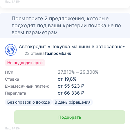
Лиц. №354
Посмотрите 2 предложения, которые
подходят под ваши критерии поиска не по
всем параметрам
Автокредит «Покупка машины в автосалоне»
23 отзыва
Газпромбанк
Не подходит срок
27,810% – 29,800%
ПСК
от
19,8
%
Ставка
от
55 523 ₽
Ежемесячный платеж
от
66 336 ₽
Переплата
Без справок о доходе
В день обращения
Подобрать
Лиц. №354