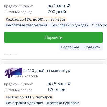
до
1 млн. ₽
Кредитный лимит
200
дней
Льготный период
Кешбэк: до
15%
, до
50%
у партнёров
Бесплатные уведомления
Без справки о доходах
С рассро
Перейти
Подробнее
Сравнить
Лиц. №1000
Карта 120 дней на максимум
Банк Уралсиб
до
5 млн. ₽
Кредитный лимит
120
дней
Льготный период
Кешбэк: до
30%
у партнёров
Без справки о доходах
Доставка курьером