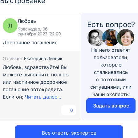
БыстроБанке
Любовь
Есть вопрос?
Л
Краснодар, 06
сентября 2023, 22:09
Досрочное погашение
На него ответят
пользователи,
Отвечает
Екатерина Линник
которые
Любовь, здравствуйте! Вы
сталкивались
можете выполнить полное
с похожими
или частичное досрочное
ситуациями, или
погашение автокредита.
наши эксперты
Если он;
Читать далее...
Задать вопрос
0
Все ответы экспертов