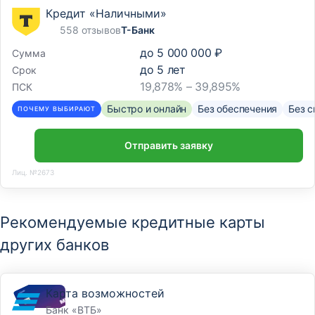
Кредит «Наличными»
558 отзывов
Т-Банк
до
5 000 000 ₽
Сумма
до
5
лет
Срок
19,878% – 39,895%
ПСК
Быстро и онлайн
Без обеспечения
Без с
ПОЧЕМУ ВЫБИРАЮТ
Отправить заявку
Лиц. №2673
Рекомендуемые кредитные карты
других банков
Карта возможностей
Банк «ВТБ»