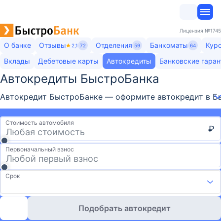
Лицензия
№1745
О банке
Отзывы
Отделения
Банкоматы
Кур
2,1
72
59
64
Вклады
Дебетовые карты
Автокредиты
Банковские гаран
Автокредиты БыстроБанка​
Автокредит БыстроБанке — оформите автокредит в Быс
Стоимость автомобиля
₽
Первоначальный взнос
Срок
Подобрать автокредит