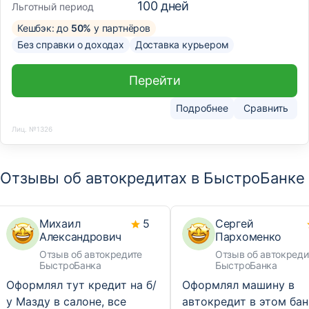
100
дней
Льготный период
Кешбэк: до
50%
у партнёров
Без справки о доходах
Доставка курьером
Перейти
Подробнее
Сравнить
Лиц. №1326
Отзывы об автокредитах в БыстроБанке
Михаил
5
Сергей
Александрович
Пархоменко
Отзыв об автокредите
Отзыв об автокреди
БыстроБанка
БыстроБанка
Оформлял тут кредит на б/
Оформлял машину в
у Мазду в салоне, все
автокредит в этом бан