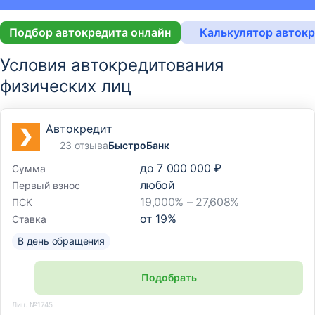
Подбор автокредита онлайн
Калькулятор авток
Условия автокредитования
физических лиц
Автокредит
23 отзыва
БыстроБанк
до
7 000 000 ₽
Сумма
любой
Первый взнос
19,000% – 27,608%
ПСК
от
19
%
Ставка
В день обращения
Подобрать
Лиц. №1745