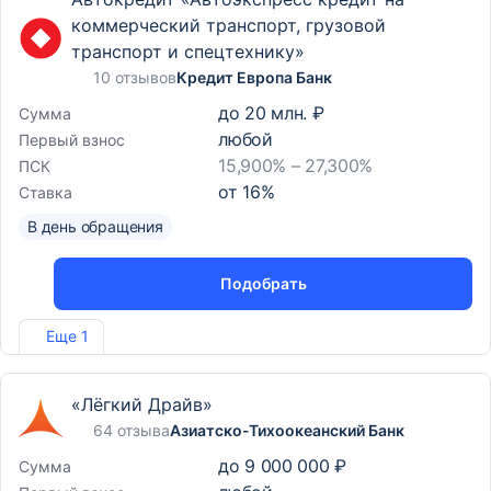
коммерческий транспорт, грузовой
транспорт и спецтехнику»
10 отзывов
Кредит Европа Банк
до
20 млн. ₽
Сумма
любой
Первый взнос
15,900% – 27,300%
ПСК
от
16
%
Ставка
В день обращения
Подобрать
Лиц. №3311
Еще 1
«Лёгкий Драйв»
64 отзыва
Азиатско-Тихоокеанский Банк
до
9 000 000 ₽
Сумма