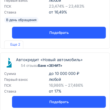
любой
Первый взнос
23,474% – 23,483%
ПСК
от
16,49
%
Ставка
В день обращения
Подобрать
Лиц. №1810
Еще 2
Автокредит «Новый автомобиль»
54 отзыва
Банк «ЗЕНИТ»
до
10 000 000 ₽
Сумма
любой
Первый взнос
16,986% – 27,486%
ПСК
от
17
%
Ставка
Подобрать