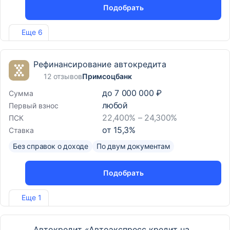
Подобрать
Лиц. №170
Еще 6
Рефинансирование автокредита
12 отзывов
Примсоцбанк
до
7 000 000 ₽
Сумма
любой
Первый взнос
22,400% – 24,300%
ПСК
от
15,3
%
Ставка
Без справок о доходе
По двум документам
Подобрать
Лиц. №2733
Еще 1
Автокредит «Автоэкспресс кредит на