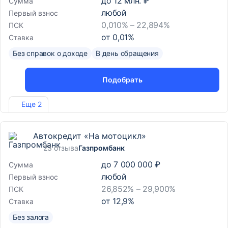
до
12 млн. ₽
Сумма
любой
Первый взнос
0,010% – 22,894%
ПСК
от
0,01
%
Ставка
Без справок о доходе
В день обращения
Подобрать
Лиц. №2766
Еще 2
Автокредит «На мотоцикл»
23 отзыва
Газпромбанк
до
7 000 000 ₽
Сумма
любой
Первый взнос
26,852% – 29,900%
ПСК
от
12,9
%
Ставка
Без залога