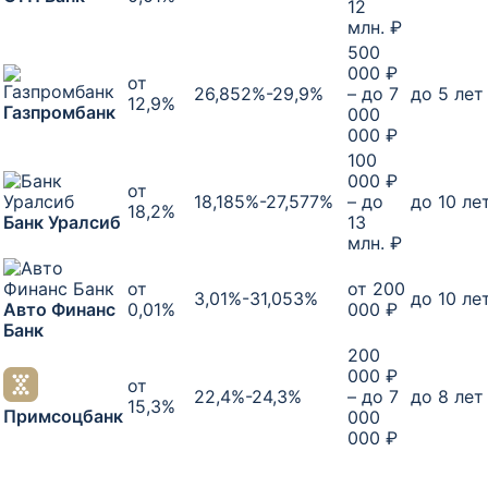
12
млн. ₽
500
000 ₽
от
26,852%-29,9%
– до 7
до 5 лет
12,9%
Газпромбанк
000
000 ₽
100
000 ₽
от
18,185%-27,577%
– до
до 10 ле
18,2%
Банк Уралсиб
13
млн. ₽
от
от 200
3,01%-31,053%
до 10 ле
Авто Финанс
0,01%
000 ₽
Банк
200
000 ₽
от
22,4%-24,3%
– до 7
до 8 лет
15,3%
Примсоцбанк
000
000 ₽