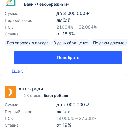
Банк «Левобережный»
до
3 000 000 ₽
Сумма
любой
Первый взнос
21,004% – 32,084%
ПСК
от
18,5
%
Ставка
Без справок о доходе
В день обращения
По двум докумен
Подобрать
Лиц. №1343
Еще 3
Автокредит
23 отзыва
БыстроБанк
до
7 000 000 ₽
Сумма
любой
Первый взнос
19,000% – 27,608%
ПСК
от
19
%
Ставка