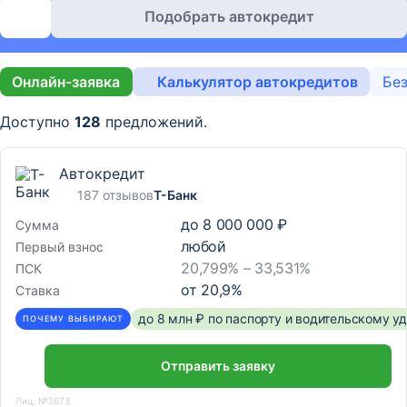
Подобрать автокредит
Онлайн-заявка
Калькулятор автокредитов
Без
Доступно
128
предложений.
Автокредит
187 отзывов
Т-Банк
до
8 000 000 ₽
Сумма
любой
Первый взнос
20,799% – 33,531%
ПСК
от
20,9
%
Ставка
до 8 млн ₽ по паспорту и водительскому 
ПОЧЕМУ ВЫБИРАЮТ
Отправить заявку
Лиц. №2673