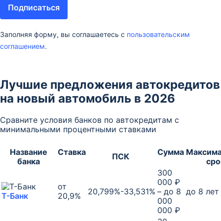
Подписаться
Заполняя форму, вы соглашаетесь с
пользовательским
соглашением
.
Лучшие предложения автокредитов
на новый автомобиль в 2026
Сравните условия банков по автокредитам с
минимальными процентными ставками
Название
Ставка
Сумма
Максим
ПСК
банка
ср
300
000 ₽
от
20,799%-33,531%
– до 8
до 8 лет
Т-Банк
20,9%
000
000 ₽