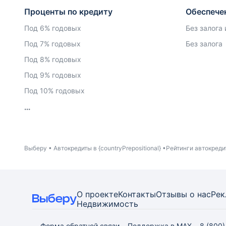
Проценты по кредиту
Обеспече
Под 6% годовых
Без залога
Под 7% годовых
Без залога
Под 8% годовых
Под 9% годовых
Под 10% годовых
Выберу
Автокредиты в {countryPrepositional}
Рейтинги автокреди
О проекте
Контакты
Отзывы о нас
Рек
Недвижимость
Форма обратной связи
Поддержка в MAX
8 (800