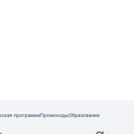
рская программа
Промокоды
Образование
СК