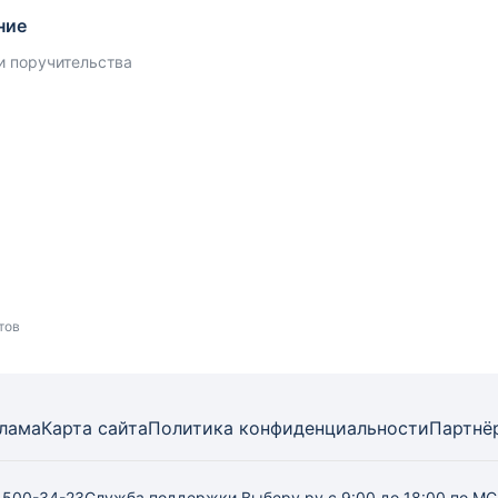
ние
 и поручительства
тов
лама
Карта
сайта
Политика конфиденциальности
Партнё
) 500-34-23
Служба поддержки Выберу.ру
с 9:00 до 18:00 по М