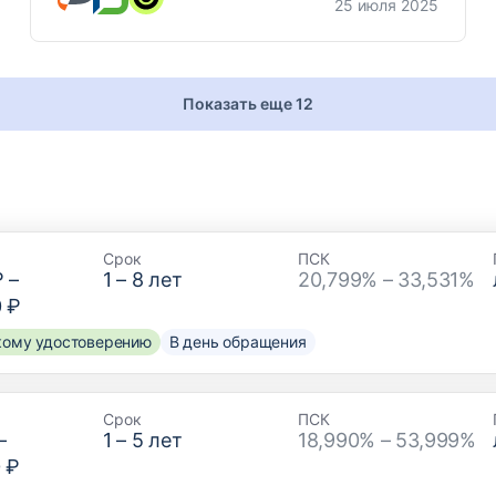
25 июля 2025
Показать еще 12
Срок
ПСК
₽
–
1
–
8
лет
20,799% – 33,531%
0 ₽
скому удостоверению
В день обращения
Срок
ПСК
–
1
–
5
лет
18,990% – 53,999%
 ₽