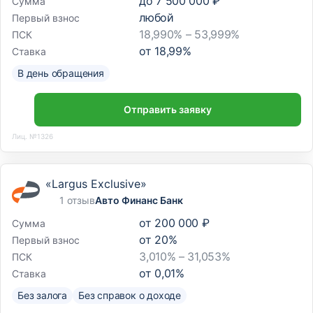
до
7 500 000 ₽
Сумма
любой
Первый взнос
18,990% – 53,999%
ПСК
от
18,99
%
Ставка
В день обращения
Отправить заявку
Лиц. №1326
«Largus Exclusive»
1 отзыв
Авто Финанс Банк
от
200 000 ₽
Сумма
от
20
%
Первый взнос
3,010% – 31,053%
ПСК
от
0,01
%
Ставка
Без залога
Без справок о доходе