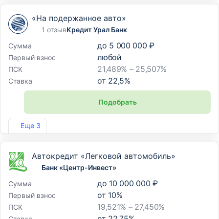
«На подержанное авто»
1 отзыв
Кредит Урал Банк
до
5 000 000 ₽
Сумма
любой
Первый взнос
21,489% – 25,507%
ПСК
от
22,5
%
Ставка
Подобрать
Лиц. №2584
Еще 3
Автокредит «Легковой автомобиль»
Банк «Центр-Инвест»
до
10 000 000 ₽
Сумма
от
10
%
Первый взнос
19,521% – 27,450%
ПСК
от
22,75
%
Ставка