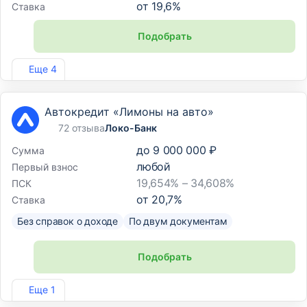
от
19,6
%
Ставка
Подобрать
Лиц. №2307
Еще 4
Автокредит «Лимоны на авто»
72 отзыва
Локо-Банк
до
9 000 000 ₽
Сумма
любой
Первый взнос
19,654% – 34,608%
ПСК
от
20,7
%
Ставка
Без справок о доходе
По двум документам
Подобрать
Лиц. №2707
Еще 1