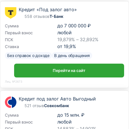
Кредит «Под залог авто»
558 отзывов
Т-Банк
до
7 000 000 ₽
Сумма
любой
Первый взнос
19,879% – 32,892%
ПСК
от
19,9
%
Ставка
Без справок о доходе
В день обращения
Перейти на сайт
Лиц. №2673
Кредит под залог Авто Выгодный
521 отзыв
Совкомбанк
до
15 млн. ₽
Сумма
любой
Первый взнос
14,883% – 14,901%
ПСК