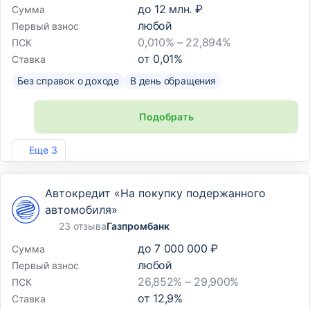
до
12 млн. ₽
Сумма
любой
Первый взнос
0,010% – 22,894%
ПСК
от
0,01
%
Ставка
Без справок о доходе
В день обращения
Подобрать
Лиц. №2766
Еще 3
Автокредит «На покупку подержанного
автомобиля»
23 отзыва
Газпромбанк
до
7 000 000 ₽
Сумма
любой
Первый взнос
26,852% – 29,900%
ПСК
от
12,9
%
Ставка