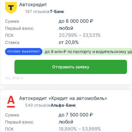
Автокредит
187 отзывов
Т-Банк
до
8 000 000 ₽
Сумма
любой
Первый взнос
20,799% – 33,531%
ПСК
от
20,9
%
Ставка
до 8 млн ₽ по паспорту и водительскому 
ПОЧЕМУ ВЫБИРАЮТ
Отправить заявку
Лиц. №2673
Автокредит «Кредит на автомобиль»
549 отзывов
Альфа-Банк
до
7 500 000 ₽
Сумма
любой
Первый взнос
18,990% – 53,999%
ПСК