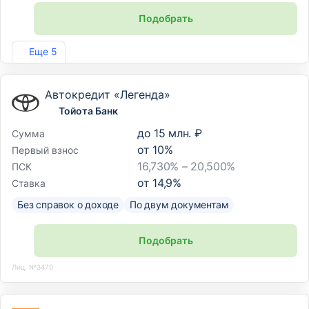
Подобрать
Лиц. №170
Еще 5
Автокредит «Легенда»
Тойота Банк
до
15 млн. ₽
Сумма
от
10
%
Первый взнос
16,730% – 20,500%
ПСК
от
14,9
%
Ставка
Без справок о доходе
По двум документам
Подобрать
Лиц. №3470