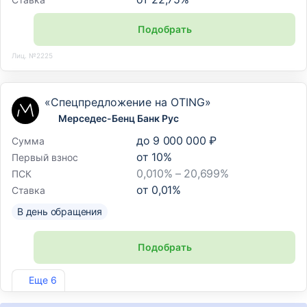
Подобрать
Лиц. №2225
«Спецпредложение на OTING»
Мерседес-Бенц Банк Рус
до
9 000 000 ₽
Сумма
от
10
%
Первый взнос
0,010% – 20,699%
ПСК
от
0,01
%
Ставка
В день обращения
Подобрать
Лиц. №3473
Еще 6