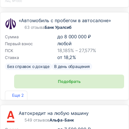
Лиц. №1000
«Автомобиль с пробегом в автосалоне»
63 отзыва
Банк Уралсиб
до
8 000 000 ₽
Сумма
любой
Первый взнос
18,185% – 27,577%
ПСК
от
18,2
%
Ставка
Без справок о доходе
В день обращения
Подобрать
Лиц. №2275
Еще 2
Автокредит на любую машину
549 отзывов
Альфа-Банк