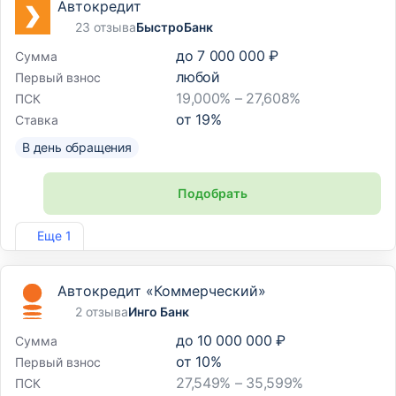
Автокредит
23 отзыва
БыстроБанк
до
7 000 000 ₽
Сумма
любой
Первый взнос
19,000% – 27,608%
ПСК
от
19
%
Ставка
В день обращения
Подобрать
Лиц. №1745
Еще 1
Автокредит «Коммерческий»
2 отзыва
Инго Банк
до
10 000 000 ₽
Сумма
от
10
%
Первый взнос
27,549% – 35,599%
ПСК