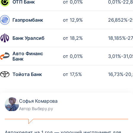
ОТП Банк
от 0,01%
0,01%-22,
Газпромбанк
от 12,9%
26,852%-2
Банк Уралсиб
от 18,2%
18,185%-2
Авто Финанс
от 0,01%
3,01%-31,
Банк
Тойота Банк
от 17,5%
16,73%-20
Софья Комарова
Автор Выберу.ру
Автокредит на 1 год — хороший инструмент для