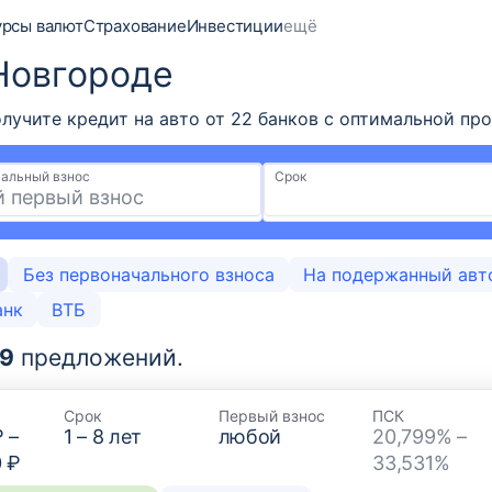
урсы валют
Страхование
Инвестиции
ещё
Новгороде
чите кредит на авто от 22 банков с оптимальной проц
альный взнос
Срок
Без первоначального взноса
На подержанный авт
анк
ВТБ
9
предложений.
Срок
Первый взнос
ПСК
₽
–
1
–
8
лет
любой
20,799% –
0 ₽
33,531%