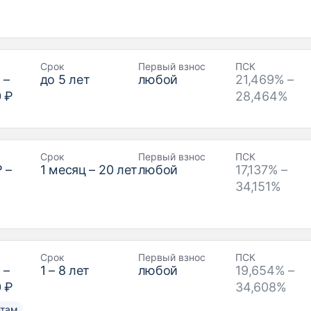
Срок
Первый взнос
ПСК
₽
–
до
5
лет
любой
21,469% –
0 ₽
28,464%
Срок
Первый взнос
ПСК
₽
–
1
месяц –
20
лет
любой
17,137% –
34,151%
Срок
Первый взнос
ПСК
₽
–
1
–
8
лет
любой
19,654% –
0 ₽
34,608%
нтам