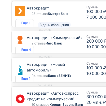
Сумма
Автокредит
100 000 
23 отзыва
БыстроБанк
7 000 000
Еще 1
В день обращения
Лиц. №1745
Сумма
Автокредит «Коммерческий»
200 000 
2 отзыва
Инго Банк
10 000 00
Еще 4
Лиц. №2307
Сумма
Автокредит «Новый
100 000 
автомобиль»
10 000 00
54 отзыва
Банк «ЗЕНИТ»
Еще 1
Лиц. №3255
Сумма
Автокредит «Автоэкспресс
300 000 
кредит на коммерческий
20 млн. ₽
транспорт, грузовой транспорт
10 отзывов
Кредит Европа Банк