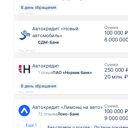
и спецтехнику»
В день обращения
Лиц. №3311
Сумма
Автокредит «Новый
100 000 
автомобиль»
6 000 00
СДМ-Банк
Лиц. №1637
Сумма
Автокредит
250 000 
1 отзыв
ПАО «Норвик банк»
20 млн. ₽
В день обращения
Лиц. №902
Сумма
Автокредит «Лимоны на авто»
100 000 
72 отзыва
Локо-Банк
9 000 00
Еще 1
Без справок о доходе
По двум докуме