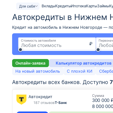
Вклады
Кредиты
Ипотека
Карты
Займы
К
Для себя
Автокредиты в Нижнем 
Кредит на автомобиль в Нижнем Новгороде — полу
Стоимость автомобиля
Первонач
₽
Онлайн-заявка
Калькулятор автокредитов
На новый автомобиль
С плохой КИ
Сберб
Автокредиты всех банков.
Доступно
7
Сумма
Автокредит
300 000 
187 отзывов
Т-Банк
8 000 00