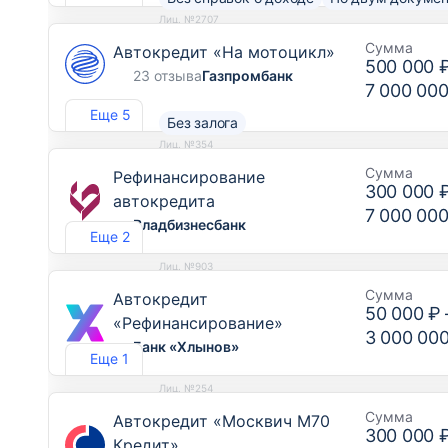
Лиц. №2707
Сумма
Автокредит «На мотоцикл»
500 000 
23 отзыва
Газпромбанк
7 000 000
Еще 5
Без залога
Лиц. №354
Сумма
Рефинансирование
300 000 
автокредита
7 000 000
Владбизнесбанк
Еще 2
Лиц. №903
Сумма
Автокредит
50 000 ₽
«Рефинансирование»
3 000 00
Банк «Хлынов»
Еще 1
Лиц. №254
Сумма
Автокредит «Москвич М70
300 000 
Кредит»