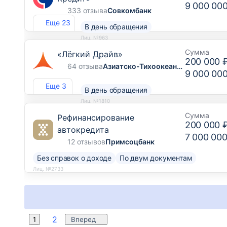
9 000 00
333 отзыва
Совкомбанк
Еще 23
В день обращения
Лиц. №963
Сумма
«Лёгкий Драйв»
200 000 
64 отзыва
Азиатско-Тихоокеанский Банк
9 000 00
Еще 3
В день обращения
Лиц. №1810
Сумма
Рефинансирование
200 000 
автокредита
7 000 000
12 отзывов
Примсоцбанк
Без справок о доходе
По двум документам
Лиц. №2733
2
1
Вперед