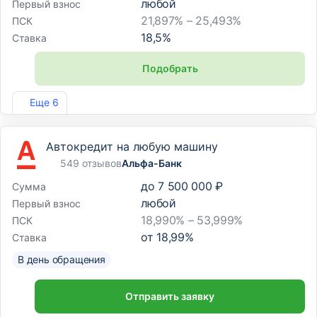
любой
Первый взнос
21,897% – 25,493%
ПСК
18,5
%
Ставка
Подобрать
Лиц. №1343
Еще 6
Автокредит на любую машину
549 отзывов
Альфа-Банк
до
7 500 000 ₽
Сумма
любой
Первый взнос
18,990% – 53,999%
ПСК
от
18,99
%
Ставка
В день обращения
Отправить заявку