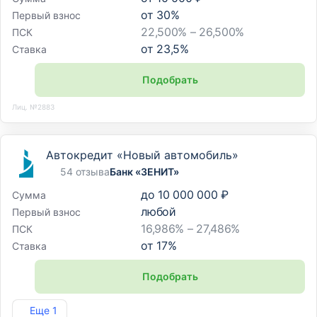
от
30
%
Первый взнос
22,500% – 26,500%
ПСК
от
23,5
%
Ставка
Подобрать
Лиц. №2883
Автокредит «Новый автомобиль»
54 отзыва
Банк «ЗЕНИТ»
до
10 000 000 ₽
Сумма
любой
Первый взнос
16,986% – 27,486%
ПСК
от
17
%
Ставка
Подобрать
Лиц. №3255
Еще 1