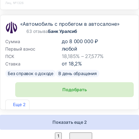
Лиц. №1326
«Автомобиль с пробегом в автосалоне»
63 отзыва
Банк Уралсиб
до
8 000 000 ₽
Сумма
любой
Первый взнос
18,185% – 27,577%
ПСК
от
18,2
%
Ставка
Без справок о доходе
В день обращения
Подобрать
Лиц. №2275
Еще 2
Показать еще 2
2
1
Вперед