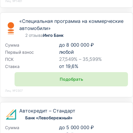
Лиц. №1481
«Специальная программа на коммерческие
автомобили»
2 отзыва
Инго Банк
до
8 000 000 ₽
Сумма
любой
Первый взнос
27,549% – 35,599%
ПСК
от
19,6
%
Ставка
Подобрать
Лиц. №2307
Автокредит – Стандарт
Банк «Левобережный»
до
5 000 000 ₽
Сумма