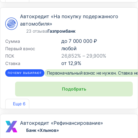
Автокредит «На покупку подержанного
автомобиля»
23 отзыва
Газпромбанк
до
7 000 000 ₽
Сумма
любой
Первый взнос
26,852% – 29,900%
ПСК
от
12,9
%
Ставка
Первоначальный взнос не нужен. Ставка н
ПОЧЕМУ ВЫБИРАЮТ
Подобрать
Лиц. №354
Еще 6
Автокредит «Рефинансирование»
Банк «Хлынов»