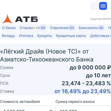
Лицензия
№1810
О банке
Отзывы
Отделения
Банкоматы
Н
4,6
349
223
262
Вклады
Ипотека
Кредиты
Кредитные карты
Дебетовые 
«Лёгкий Драйв (Новое ТС)» от
Азиатско-Тихоокеанского Банка
до
9 000 000 ₽
Сумма
до
10
лет
Срок
23,474 - 23,483 %
ПСК
от
16,49
% до
23,49
%
Ставка
Стоимость автомобиля
Сумма первого взноса