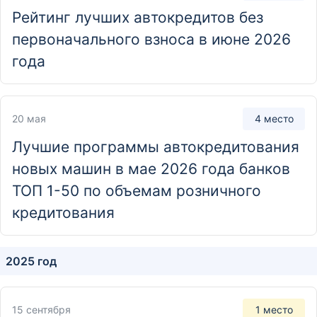
Дополнительный офис № 002
Рейтинг лучших автокредитов без
Республика Бурятия, г. Улан-Удэ, ул. Краснофлотская,
первоначального взноса в июне 2026
д. 40
года
Отделение
Дополнительный офис № 002
20 мая
4 место
Камчатский край, г. Елизово, ул. Вилюйская, д. 6
Лучшие программы автокредитования
новых машин в мае 2026 года банков
Отделение
ТОП 1-50 по объемам розничного
Дополнительный офис № 003
кредитования
Республика Бурятия, г. Улан-Удэ, ул. Ленина, д. 27
2025 год
Отделение
Дополнительный офис № 005
Республика Бурятия, г. Улан-Удэ, ул. Ключевская, д. 25
15 сентября
1 место