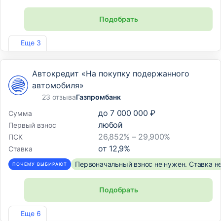
Подобрать
Лиц. №2766
Еще 3
Автокредит «На покупку подержанного
автомобиля»
23 отзыва
Газпромбанк
до
7 000 000 ₽
Сумма
любой
Первый взнос
26,852% – 29,900%
ПСК
от
12,9
%
Ставка
Первоначальный взнос не нужен. Ставка н
ПОЧЕМУ ВЫБИРАЮТ
Подобрать
Лиц. №354
Еще 6