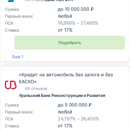
до
10 000 000 ₽
Сумма
любой
Первый взнос
16,986% – 27,486%
ПСК
от
17
%
Ставка
Подобрать
Лиц. №3255
Еще 1
«Кредит на автомобиль без залога и без
КАСКО»
49 отзывов
Уральский Банк Реконструкции и Развития
до
5 000 000 ₽
Сумма
любой
Первый взнос
24,797% – 36,450%
ПСК
от
17
%
Ставка