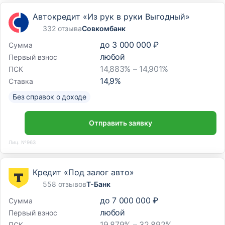
Автокредит «Из рук в руки Выгодный»
332 отзыва
Совкомбанк
до
3 000 000 ₽
Сумма
любой
Первый взнос
14,883% – 14,901%
ПСК
14,9
%
Ставка
Без справок о доходе
Отправить заявку
Лиц. №963
Кредит «Под залог авто»
558 отзывов
Т-Банк
до
7 000 000 ₽
Сумма
любой
Первый взнос
19,879% – 32,892%
ПСК