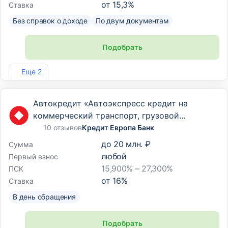
от
15,3
%
Ставка
Без справок о доходе
По двум документам
Подобрать
Лиц. №2733
Еще 2
Автокредит «Автоэкспресс кредит на
коммерческий транспорт, грузовой
транспорт и спецтехнику»
10 отзывов
Кредит Европа Банк
до
20 млн. ₽
Сумма
любой
Первый взнос
15,900% – 27,300%
ПСК
от
16
%
Ставка
В день обращения
Подобрать