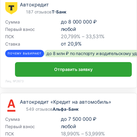
Автокредит
187 отзывов
Т-Банк
до
8 000 000 ₽
Сумма
любой
Первый взнос
20,799% – 33,531%
ПСК
от
20,9
%
Ставка
до 8 млн ₽ по паспорту и водительскому 
ПОЧЕМУ ВЫБИРАЮТ
Отправить заявку
Лиц. №2673
Автокредит «Кредит на автомобиль»
549 отзывов
Альфа-Банк
до
7 500 000 ₽
Сумма
любой
Первый взнос
18,990% – 53,999%
ПСК