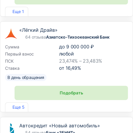
Лиц. №3311
Еще 1
«Лёгкий Драйв»
64 отзыва
Азиатско-Тихоокеанский Банк
до
9 000 000 ₽
Сумма
любой
Первый взнос
23,474% – 23,483%
ПСК
от
16,49
%
Ставка
В день обращения
Подобрать
Лиц. №1810
Еще 5
Автокредит «Новый автомобиль»
54 отзыва
Банк «ЗЕНИТ»