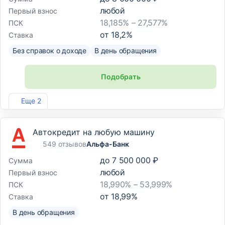
любой
Первый взнос
18,185% – 27,577%
ПСК
от
18,2
%
Ставка
Без справок о доходе
В день обращения
Подобрать
Лиц. №2275
Еще 2
Автокредит на любую машину
549 отзывов
Альфа-Банк
до
7 500 000 ₽
Сумма
любой
Первый взнос
18,990% – 53,999%
ПСК
от
18,99
%
Ставка
В день обращения