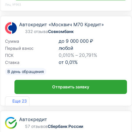
Лиц. №963
Автокредит «Москвич М70 Кредит»
332 отзыва
Совкомбанк
до
9 000 000 ₽
Сумма
любой
Первый взнос
0,010% – 20,791%
ПСК
от
0,01
%
Ставка
В день обращения
Отправить заявку
Лиц. №963
Еще 23
Автокредит
57 отзывов
Сбербанк России