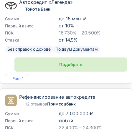
Автокредит «Легенда»
Тойота Банк
до
15 млн. ₽
Сумма
от
10
%
Первый взнос
16,730% – 20,500%
ПСК
от
14,9
%
Ставка
Без справок о доходе
По двум документам
Подобрать
Лиц. №3470
Еще 1
Рефинансирование автокредита
12 отзывов
Примсоцбанк
до
7 000 000 ₽
Сумма
любой
Первый взнос
22,400% – 24,300%
ПСК