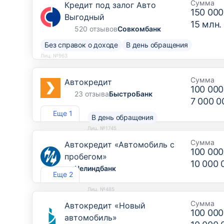
Сумма
Кредит под залог Авто
150 000
Выгодный
15 млн.
520 отзывов
Совкомбанк
Без справок о доходе
В день обращения
Лиц. №963
Сумма
Автокредит
100 000
23 отзыва
БыстроБанк
7 000 0
Еще 1
В день обращения
Лиц. №1745
Сумма
Автокредит «Автомобиль с
100 000
пробегом»
10 000 
Челиндбанк
Еще 2
Лиц. №485
Сумма
Автокредит «Новый
100 000
автомобиль»