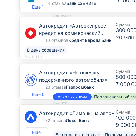
10 000 
54 отзыва
Банк «ЗЕНИТ»
Еще 1
Лиц. №3255
Сумма
Автокредит «Автоэкспресс
300 00
кредит на коммерческий
20 млн.
транспорт, грузовой транспорт
10 отзывов
Кредит Европа Банк
и спецтехнику»
В день обращения
Лиц. №3311
Сумма
Автокредит «На покупку
500 00
подержанного автомобиля»
7 000 0
23 отзыва
Газпромбанк
Еще 6
Первоначальный взн
ПОЧЕМУ ВЫБИРАЮТ
Лиц. №354
Сумма
Автокредит «Лимоны на авто»
100 000
72 отзыва
Локо-Банк
9 000 0
Еще 1
Без справок о доходе
По двум доку