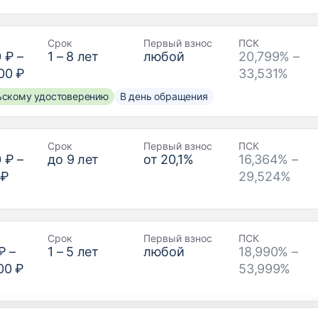
Срок
Первый взнос
ПСК
0 ₽
–
1
–
8
лет
любой
20,799% –
00 ₽
33,531%
льскому удостоверению
В день обращения
Срок
Первый взнос
ПСК
0 ₽
–
до
9
лет
от
20,1
%
16,364% –
 ₽
29,524%
Срок
Первый взнос
ПСК
₽
–
1
–
5
лет
любой
18,990% –
00 ₽
53,999%