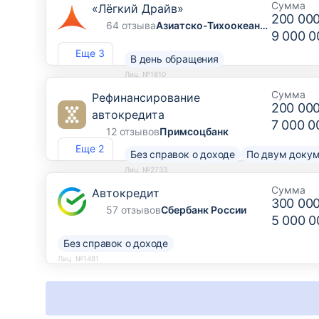
Сумма
«Лёгкий Драйв»
200 00
64 отзыва
Азиатско-Тихоокеанский Банк
9 000 0
Еще 3
В день обращения
Лиц. №1810
Сумма
Рефинансирование
200 00
автокредита
7 000 0
12 отзывов
Примсоцбанк
Еще 2
Без справок о доходе
По двум доку
Лиц. №2733
Сумма
Автокредит
300 00
57 отзывов
Сбербанк России
5 000 0
Без справок о доходе
Лиц. №1481