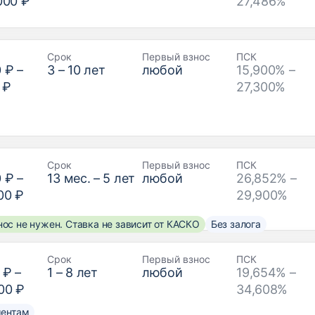
000 ₽
27,486%
Срок
Первый взнос
ПСК
0 ₽
–
3
–
10
лет
любой
15,900% –
 ₽
27,300%
Срок
Первый взнос
ПСК
0 ₽
–
13
мес. –
5
лет
любой
26,852% –
00 ₽
29,900%
ос не нужен. Ставка не зависит от КАСКО
Без залога
Срок
Первый взнос
ПСК
 ₽
–
1
–
8
лет
любой
19,654% –
00 ₽
34,608%
ментам