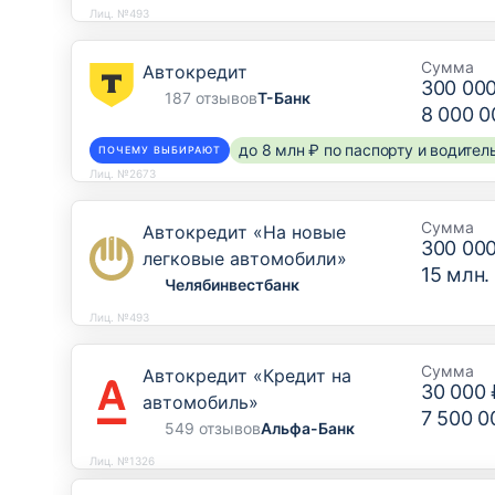
Лиц. №493
Сумма
Автокредит
300 00
187 отзывов
Т-Банк
8 000 0
до 8 млн ₽ по паспорту и водите
ПОЧЕМУ ВЫБИРАЮТ
Лиц. №2673
Сумма
Автокредит «На новые
300 00
легковые автомобили»
15 млн.
Челябинвестбанк
Лиц. №493
Сумма
Автокредит «Кредит на
30 000 
автомобиль»
7 500 0
549 отзывов
Альфа-Банк
Лиц. №1326