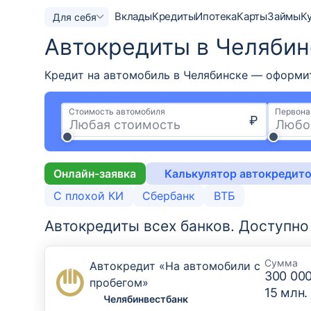
Вклады
Кредиты
Ипотека
Карты
Займы
К
Для себя
Автокредиты в Челябин
Кредит на автомобиль в Челябинске — оформите
Стоимость автомобиля
Первона
₽
Онлайн-заявка
Калькулятор автокредит
С плохой КИ
Сбербанк
ВТБ
Автокредиты всех банков.
Доступн
Сумма
Автокредит «На автомобили с
300 00
пробегом»
15 млн.
Челябинвестбанк