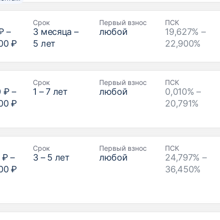
Срок
Первый взнос
ПСК
₽
–
3
месяца –
любой
19,627% –
00 ₽
5
лет
22,900%
Срок
Первый взнос
ПСК
0 ₽
–
1
–
7
лет
любой
0,010% –
00 ₽
20,791%
Срок
Первый взнос
ПСК
 ₽
–
3
–
5
лет
любой
24,797% –
00 ₽
36,450%