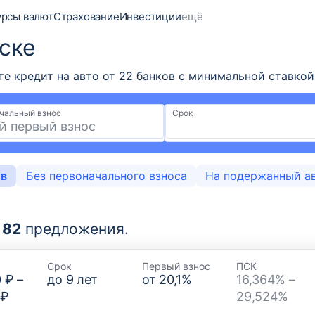
урсы валют
Страхование
Инвестиции
ещё
ске
 кредит на авто от 22 банков с минимальной ставкой 
чальный взнос
Срок
ов
Без первоначального взноса
На подержанный а
о
82
предложения.
Срок
Первый взнос
ПСК
0 ₽
–
до
9
лет
от
20,1
%
16,364% –
 ₽
29,524%