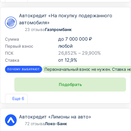
Автокредит «На покупку подержанного
автомобиля»
23 отзыва
Газпромбанк
до
7 000 000 ₽
Сумма
любой
Первый взнос
26,852% – 29,900%
ПСК
от
12,9
%
Ставка
Первоначальный взнос не нужен. Ставка н
ПОЧЕМУ ВЫБИРАЮТ
Подобрать
Лиц. №354
Еще 6
Автокредит «Лимоны на авто»
72 отзыва
Локо-Банк