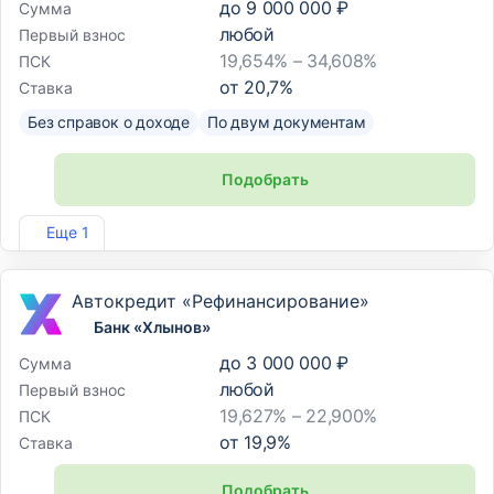
до
9 000 000 ₽
Сумма
любой
Первый взнос
19,654% – 34,608%
ПСК
от
20,7
%
Ставка
Без справок о доходе
По двум документам
Подобрать
Лиц. №2707
Еще 1
Автокредит «Рефинансирование»
Банк «Хлынов»
до
3 000 000 ₽
Сумма
любой
Первый взнос
19,627% – 22,900%
ПСК
от
19,9
%
Ставка
Подобрать