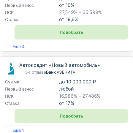
от
10
%
Первый взнос
27,549% – 35,599%
ПСК
от
19,6
%
Ставка
Подобрать
Лиц. №2307
Еще 4
Автокредит «Новый автомобиль»
54 отзыва
Банк «ЗЕНИТ»
до
10 000 000 ₽
Сумма
любой
Первый взнос
16,986% – 27,486%
ПСК
от
17
%
Ставка
Подобрать
Лиц. №3255
Еще 1