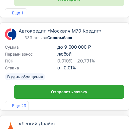
Лиц. №254
Еще 1
Автокредит «Москвич М70 Кредит»
333 отзыва
Совкомбанк
до
9 000 000 ₽
Сумма
любой
Первый взнос
0,010% – 20,791%
ПСК
от
0,01
%
Ставка
В день обращения
Отправить заявку
Лиц. №963
Еще 23
«Лёгкий Драйв»