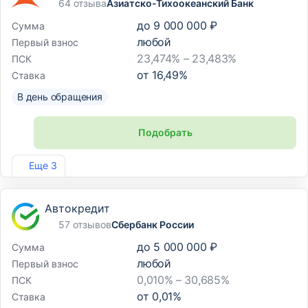
64 отзыва
Азиатско-Тихоокеанский Банк
до
9 000 000 ₽
Сумма
любой
Первый взнос
23,474% – 23,483%
ПСК
от
16,49
%
Ставка
В день обращения
Подобрать
Лиц. №1810
Еще 3
Автокредит
57 отзывов
Сбербанк России
до
5 000 000 ₽
Сумма
любой
Первый взнос
0,010% – 30,685%
ПСК
от
0,01
%
Ставка