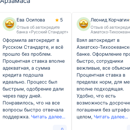
Арзамаса
Ева Осипова
5
Леонид Корчагин
Отзыв об автокредите
Отзыв об автокреди
банка «Русский Стандарт»
Азиатско-Тихоокеан
Банка
Оформила автокредит в
Взял автокредит в
Русском Стандарте, и всё
Азиатско-Тихоокеанс
прошло без проблем.
банке. Оформление п
Процентная ставка вполне
быстро, сотрудники
адекватная, а сумма
вежливые, все объясни
кредита подошла
Процентная ставка в
идеально. Процесс был
пределах норм, для ме
быстрым, одобрение дали
вполне подходящая.
через пару дней.
Удобно, что есть
Понравилось, что на все
возможность досрочн
вопросы быстро отвечала
погашения без штрафов
поддержка.
Читать далее...
целом,
Читать далее...
0