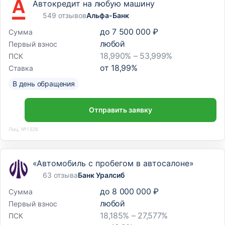
Автокредит на любую машину
549 отзывов
Альфа-Банк
до
7 500 000 ₽
Сумма
любой
Первый взнос
18,990% – 53,999%
ПСК
от
18,99
%
Ставка
В день обращения
Отправить заявку
Лиц. №1326
«Автомобиль с пробегом в автосалоне»
63 отзыва
Банк Уралсиб
до
8 000 000 ₽
Сумма
любой
Первый взнос
18,185% – 27,577%
ПСК