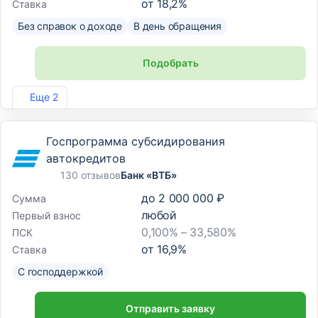
от
18,2
%
Ставка
Без справок о доходе
В день обращения
Подобрать
Лиц. №2275
Еще 2
Госпрограмма субсидирования
автокредитов
130 отзывов
Банк «ВТБ»
до
2 000 000 ₽
Сумма
любой
Первый взнос
0,100% – 33,580%
ПСК
от
16,9
%
Ставка
С господдержкой
Отправить заявку