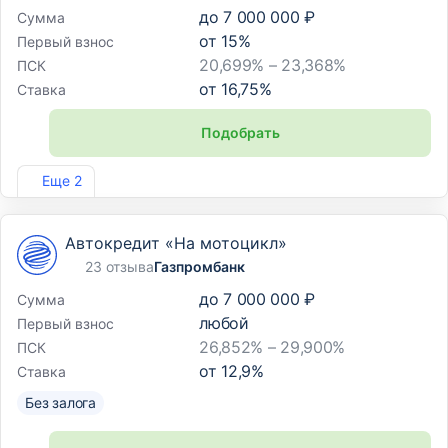
до
7 000 000 ₽
Сумма
от
15
%
Первый взнос
20,699% – 23,368%
ПСК
от
16,75
%
Ставка
Подобрать
Лиц. №2490
Еще 2
Автокредит «На мотоцикл»
23 отзыва
Газпромбанк
до
7 000 000 ₽
Сумма
любой
Первый взнос
26,852% – 29,900%
ПСК
от
12,9
%
Ставка
Без залога