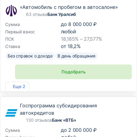
«Автомобиль с пробегом в автосалоне»
63 отзыва
Банк Уралсиб
до
8 000 000 ₽
Сумма
любой
Первый взнос
18,185% – 27,577%
ПСК
от
18,2
%
Ставка
Без справок о доходе
В день обращения
Подобрать
Лиц. №2275
Еще 2
Госпрограмма субсидирования
автокредитов
130 отзывов
Банк «ВТБ»
до
2 000 000 ₽
Сумма