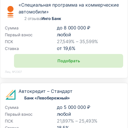
«Специальная программа на коммерческие
автомобили»
2 отзыва
Инго Банк
до
8 000 000 ₽
Сумма
любой
Первый взнос
27,549% – 35,599%
ПСК
от
19,6
%
Ставка
Подобрать
Лиц. №2307
Автокредит – Стандарт
Банк «Левобережный»
до
5 000 000 ₽
Сумма
любой
Первый взнос
21,897% – 25,493%
ПСК
18,5
%
Ставка