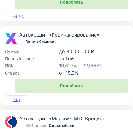
Подобрать
Лиц. №354
Еще 5
Автокредит «Рефинансирование»
Банк «Хлынов»
до
3 000 000 ₽
Сумма
любой
Первый взнос
19,627% – 22,900%
ПСК
от
19,9
%
Ставка
Подобрать
Лиц. №254
Еще 1
Автокредит «Москвич М70 Кредит»
333 отзыва
Совкомбанк