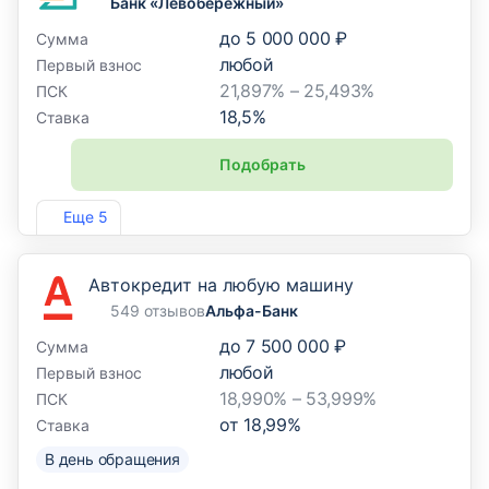
Банк «Левобережный»
до
5 000 000 ₽
Сумма
любой
Первый взнос
21,897% – 25,493%
ПСК
18,5
%
Ставка
Подобрать
Лиц. №1343
Еще 5
Автокредит на любую машину
549 отзывов
Альфа-Банк
до
7 500 000 ₽
Сумма
любой
Первый взнос
18,990% – 53,999%
ПСК
от
18,99
%
Ставка
В день обращения