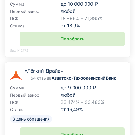
до
10 000 000 ₽
Сумма
любой
Первый взнос
18,896% – 21,395%
ПСК
от
18,9
%
Ставка
Подобрать
Лиц. №2772
«Лёгкий Драйв»
64 отзыва
Азиатско-Тихоокеанский Банк
до
9 000 000 ₽
Сумма
любой
Первый взнос
23,474% – 23,483%
ПСК
от
16,49
%
Ставка
В день обращения
Подобрать