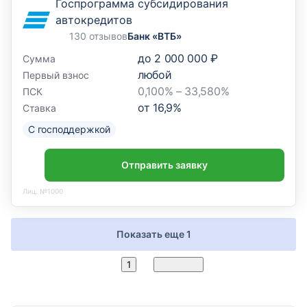
Госпрограмма субсидирования
автокредитов
130 отзывов
Банк «ВТБ»
до
2 000 000 ₽
Сумма
любой
Первый взнос
0,100% – 33,580%
ПСК
от
16,9
%
Ставка
С господдержкой
Отправить заявку
Лиц. №1000
Показать еще 1
2
1
Вперед