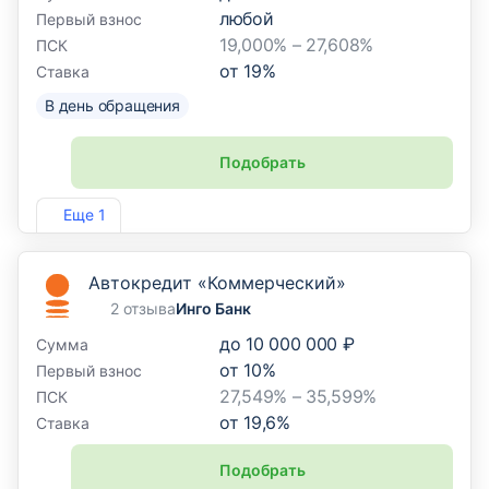
любой
Первый взнос
19,000% – 27,608%
ПСК
от
19
%
Ставка
В день обращения
Подобрать
Лиц. №1745
Еще 1
Автокредит «Коммерческий»
2 отзыва
Инго Банк
до
10 000 000 ₽
Сумма
от
10
%
Первый взнос
27,549% – 35,599%
ПСК
от
19,6
%
Ставка
Подобрать