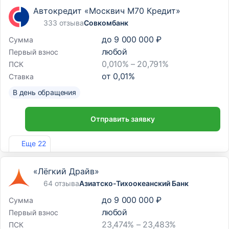
Автокредит «Москвич М70 Кредит»
333 отзыва
Совкомбанк
до
9 000 000 ₽
Сумма
любой
Первый взнос
0,010% – 20,791%
ПСК
от
0,01
%
Ставка
В день обращения
Отправить заявку
Лиц. №963
Еще 22
«Лёгкий Драйв»
64 отзыва
Азиатско-Тихоокеанский Банк
до
9 000 000 ₽
Сумма
любой
Первый взнос
23,474% – 23,483%
ПСК