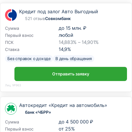
Кредит под залог Авто Выгодный
521 отзыв
Совкомбанк
до
15 млн. ₽
Сумма
любой
Первый взнос
14,883% – 14,901%
ПСК
14,9
%
Ставка
Без справок о доходе
В день обращения
Отправить заявку
Лиц. №963
Автокредит «Кредит на автомобиль»
банк «ЧБРР»
до
4 500 000 ₽
Сумма
от
25
%
Первый взнос