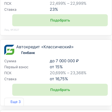
22,499% – 22,999%
ПСК
23
%
Ставка
Подобрать
Лиц. №3527
Автокредит «Классический»
Генбанк
до
7 000 000 ₽
Сумма
от
15
%
Первый взнос
20,699% – 23,368%
ПСК
от
16,75
%
Ставка
Подобрать
Лиц. №2490
Еще 3