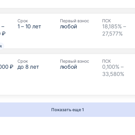
Срок
Первый взнос
ПСК
₽
–
1
–
10
лет
любой
18,185% –
0 ₽
27,577%
я
Срок
Первый взнос
ПСК
000 ₽
до
8
лет
любой
0,100% –
33,580%
Показать еще 1