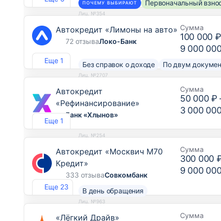
Первоначальный взнос
ПОЧЕМУ ВЫБИРАЮТ
Лиц. №354
Сумма
Автокредит «Лимоны на авто»
100 000 
72 отзыва
Локо-Банк
9 000 00
Еще 1
Без справок о доходе
По двум докуме
Лиц. №2707
Сумма
Автокредит
50 000 ₽
«Рефинансирование»
3 000 00
Банк «Хлынов»
Еще 1
Лиц. №254
Сумма
Автокредит «Москвич М70
300 000 
Кредит»
9 000 00
333 отзыва
Совкомбанк
Еще 23
В день обращения
Лиц. №963
Сумма
«Лёгкий Драйв»