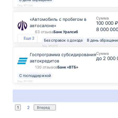
Лиц. №1326
Сумма
«Автомобиль с пробегом в
100 000 
автосалоне»
8 000 00
63 отзыва
Банк Уралсиб
Еще 2
Без справок о доходе
В день обращени
Лиц. №2275
Сумма
Госпрограмма субсидирования
до
2 000 
автокредитов
130 отзывов
Банк «ВТБ»
С господдержкой
Лиц. №1000
2
1
Вперед