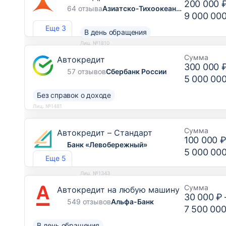
200 000 
64 отзыва
Азиатско-Тихоокеанский Банк
9 000 00
Еще 3
В день обращения
Лиц. №1810
Сумма
Автокредит
300 000 
57 отзывов
Сбербанк России
5 000 00
Без справок о доходе
Лиц. №1481
Сумма
Автокредит – Стандарт
100 000 
Банк «Левобережный»
5 000 00
Еще 5
Лиц. №1343
Сумма
Автокредит на любую машину
30 000 ₽
549 отзывов
Альфа-Банк
7 500 000
В день обращения