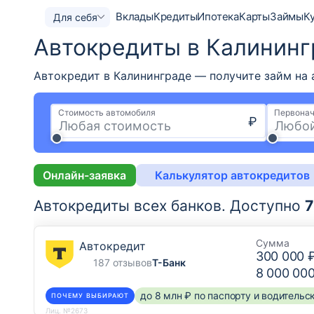
Вклады
Кредиты
Ипотека
Карты
Займы
К
Для себя
Автокредиты в Калининг
Автокредит в Калининграде — получите займ на а
Стоимость автомобиля
Первонач
₽
Онлайн-заявка
Калькулятор автокредитов
Автокредиты всех банков.
Доступно
7
Сумма
Автокредит
300 000 
187 отзывов
Т-Банк
8 000 00
до 8 млн ₽ по паспорту и водитель
ПОЧЕМУ ВЫБИРАЮТ
Лиц. №2673