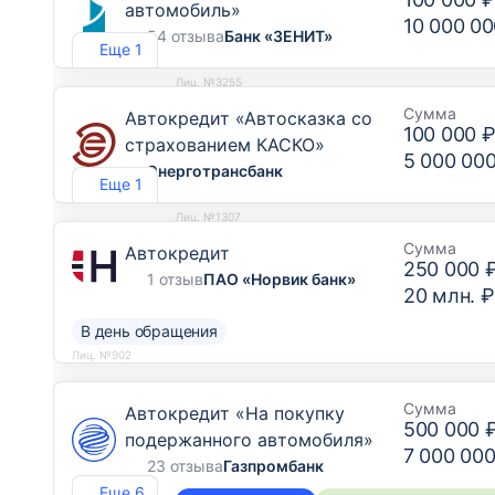
автомобиль»
10 000 00
54 отзыва
Банк «ЗЕНИТ»
Еще 1
Лиц. №3255
Сумма
Автокредит «Автосказка со
100 000 
страхованием КАСКО»
5 000 00
Энерготрансбанк
Еще 1
Лиц. №1307
Сумма
Автокредит
250 000 
1 отзыв
ПАО «Норвик банк»
20 млн. ₽
В день обращения
Лиц. №902
Сумма
Автокредит «На покупку
500 000 
подержанного автомобиля»
7 000 000
23 отзыва
Газпромбанк
Еще 6