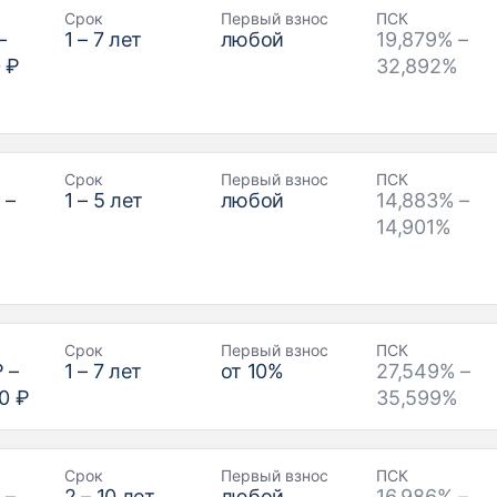
Срок
Первый взнос
ПСК
–
1
–
7
лет
любой
19,879% –
 ₽
32,892%
Срок
Первый взнос
ПСК
₽
–
1
–
5
лет
любой
14,883% –
14,901%
Срок
Первый взнос
ПСК
₽
–
1
–
7
лет
от
10
%
27,549% –
0 ₽
35,599%
Срок
Первый взнос
ПСК
₽
–
2
–
10
лет
любой
16,986% –