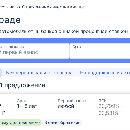
урсы валют
Страхование
Инвестиции
ещё
раде
втомобиль от 16 банков с низкой процентной ставкой о
альный взнос
Срок
Без первоначального взноса
На подержанный авт
1
предложение.
Срок
Первый взнос
ПСК
₽
–
1
–
8
лет
любой
20,799% –
0 ₽
33,531%
скому удостоверению
В день обращения