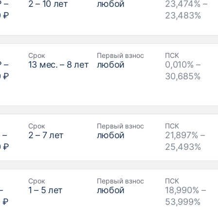
₽
–
2
–
10
лет
любой
23,474% –
0 ₽
23,483%
Срок
Первый взнос
ПСК
₽
–
13
мес. –
8
лет
любой
0,010% –
0 ₽
30,685%
Срок
Первый взнос
ПСК
₽
–
2
–
7
лет
любой
21,897% –
0 ₽
25,493%
Срок
Первый взнос
ПСК
–
1
–
5
лет
любой
18,990% –
 ₽
53,999%