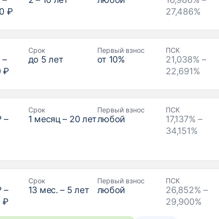
0 ₽
27,486%
Срок
Первый взнос
ПСК
₽
–
до
5
лет
от
10
%
21,038% –
0 ₽
22,691%
Срок
Первый взнос
ПСК
₽
–
1
месяц –
20
лет
любой
17,137% –
34,151%
Срок
Первый взнос
ПСК
₽
–
13
мес. –
5
лет
любой
26,852% –
 ₽
29,900%