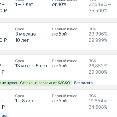
₽
–
1
–
7
лет
от
10
%
27,549% –
0 ₽
35,599%
Срок
Первый взнос
ПСК
₽
–
3
месяца –
любой
23,996% –
0 ₽
10
лет
29,999%
Срок
Первый взнос
ПСК
₽
–
13
мес. –
5
лет
любой
26,852% –
 ₽
29,900%
 не нужен. Ставка не зависит от КАСКО
Без залога
Срок
Первый взнос
ПСК
₽
–
1
–
8
лет
любой
19,654% –
0 ₽
34,608%
нтам