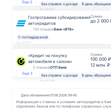
Еще 2
Без справок о доходе
В день обращени
Лиц. №2275
Сумма
Госпрограмма субсидирования
до
2 000 
автокредитов
130 отзывов
Банк «ВТБ»
С господдержкой
Лиц. №1000
Сумма
«Кредит на покупку
100 000 
автомобиля в салоне»
12 млн. ₽
5 отзывов
ОТП Банк
Еще 3
Без справок о доходе
В день обращени
Лиц. №2766
Дата обновления:
07.08.2026 09:45
Информация о ставках и условиях автокредитов в Кам
отделениях банков или по телефонам справочных служ