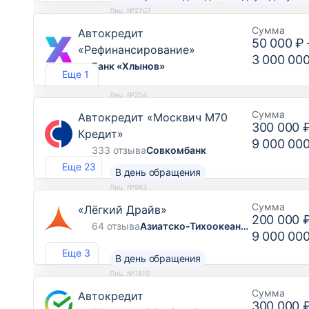
Лиц. №2707
Сумма
Автокредит
50 000 ₽
«Рефинансирование»
3 000 00
Банк «Хлынов»
Еще 1
Лиц. №254
Сумма
Автокредит «Москвич М70
300 000 
Кредит»
9 000 00
333 отзыва
Совкомбанк
Еще 23
В день обращения
Лиц. №963
Сумма
«Лёгкий Драйв»
200 000 
64 отзыва
Азиатско-Тихоокеанский Банк
9 000 00
Еще 3
В день обращения
Лиц. №1810
Сумма
Автокредит
300 000 