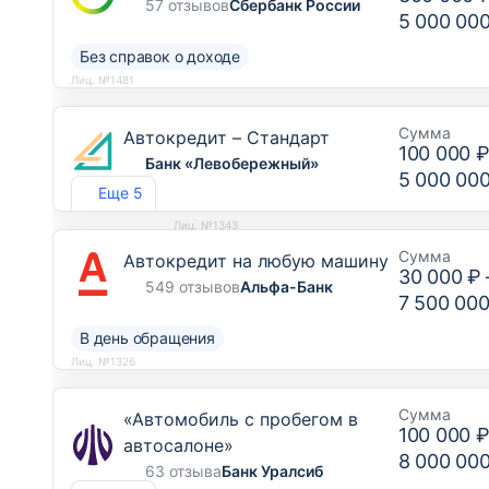
57 отзывов
Сбербанк России
5 000 00
Без справок о доходе
Лиц. №1481
Сумма
Автокредит – Стандарт
100 000 
Банк «Левобережный»
5 000 00
Еще 5
Лиц. №1343
Сумма
Автокредит на любую машину
30 000 ₽
549 отзывов
Альфа-Банк
7 500 000
В день обращения
Лиц. №1326
Сумма
«Автомобиль с пробегом в
100 000 
автосалоне»
8 000 00
63 отзыва
Банк Уралсиб