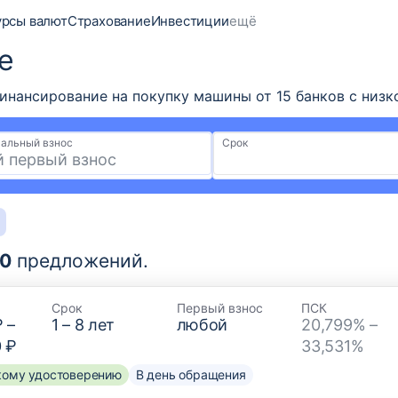
урсы валют
Страхование
Инвестиции
ещё
е
ансирование на покупку машины от 15 банков с низкой
альный взнос
Срок
0
предложений.
Срок
Первый взнос
ПСК
₽
–
1
–
8
лет
любой
20,799% –
0 ₽
33,531%
скому удостоверению
В день обращения