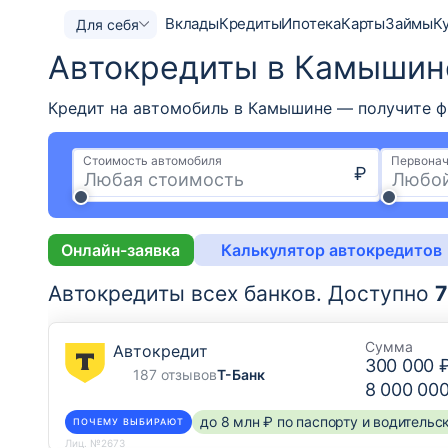
Вклады
Кредиты
Ипотека
Карты
Займы
К
Для себя
Автокредиты в Камышин
Кредит на автомобиль в Камышине — получите фин
Стоимость автомобиля
Первонач
₽
Онлайн-заявка
Калькулятор автокредитов
Автокредиты всех банков.
Доступно
7
Сумма
Автокредит
300 000 
187 отзывов
Т-Банк
8 000 00
до 8 млн ₽ по паспорту и водитель
ПОЧЕМУ ВЫБИРАЮТ
Лиц. №2673