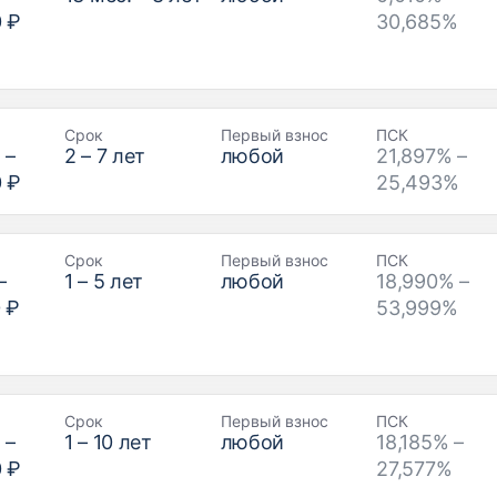
0 ₽
30,685%
Срок
Первый взнос
ПСК
₽
–
2
–
7
лет
любой
21,897% –
0 ₽
25,493%
Срок
Первый взнос
ПСК
–
1
–
5
лет
любой
18,990% –
 ₽
53,999%
Срок
Первый взнос
ПСК
₽
–
1
–
10
лет
любой
18,185% –
0 ₽
27,577%