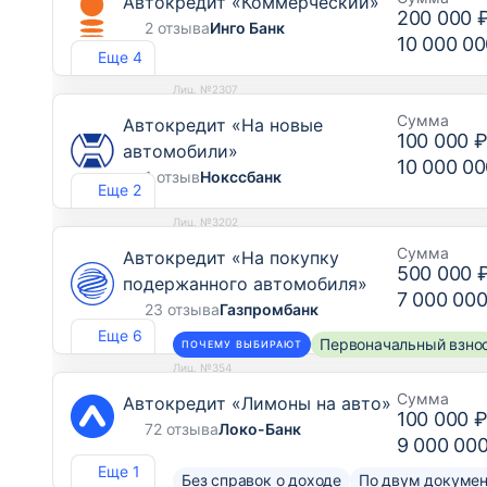
Автокредит «Коммерческий»
200 000 
2 отзыва
Инго Банк
10 000 00
Еще 4
Лиц. №2307
Сумма
Автокредит «На новые
100 000 
автомобили»
10 000 00
1 отзыв
Нокссбанк
Еще 2
Лиц. №3202
Сумма
Автокредит «На покупку
500 000 
подержанного автомобиля»
7 000 000
23 отзыва
Газпромбанк
Еще 6
Первоначальный взнос
ПОЧЕМУ ВЫБИРАЮТ
Лиц. №354
Сумма
Автокредит «Лимоны на авто»
100 000 
72 отзыва
Локо-Банк
9 000 00
Еще 1
Без справок о доходе
По двум докуме