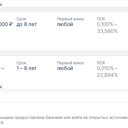
я
Срок
Первый взнос
ПСК
000 ₽
до
8
лет
любой
0,100% –
33,580%
Срок
Первый взнос
ПСК
₽
–
1
–
8
лет
любой
0,010% –
22,894%
я
ышине предоставлена банками или взята из открытых источнико
б.