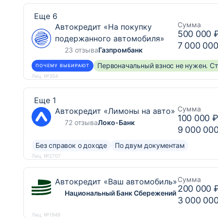
Еще 6
Сумма
Автокредит «На покупку
500 000 
подержанного автомобиля»
7 000 000
23 отзыва
Газпромбанк
Первоначальный взнос не нужен. Ст
ПОЧЕМУ ВЫБИРАЮТ
Лиц. №354
Еще 1
Сумма
Автокредит «Лимоны на авто»
100 000 
72 отзыва
Локо-Банк
9 000 00
Без справок о доходе
По двум документам
Лиц. №2707
Сумма
Автокредит «Ваш автомобиль»
200 000 
Национальный Банк Сбережений
3 000 00
Лиц. №1949