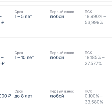
Срок
Первый взнос
ПСК
–
1
–
5
лет
любой
18,990% –
 ₽
53,999%
Срок
Первый взнос
ПСК
₽
–
1
–
10
лет
любой
18,185% –
0 ₽
27,577%
Срок
Первый взнос
ПСК
000 ₽
до
8
лет
любой
0,100% –
33,580%