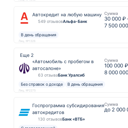
Сумма
Автокредит на любую машину
30 000 ₽
549 отзывов
Альфа-Банк
7 500 000
В день обращения
Лиц. №1326
Еще 2
Сумма
«Автомобиль с пробегом в
100 000 
автосалоне»
8 000 00
63 отзыва
Банк Уралсиб
Без справок о доходе
В день обращения
Лиц. №2275
Сумма
Госпрограмма субсидирования
до
2 000 
автокредитов
130 отзывов
Банк «ВТБ»