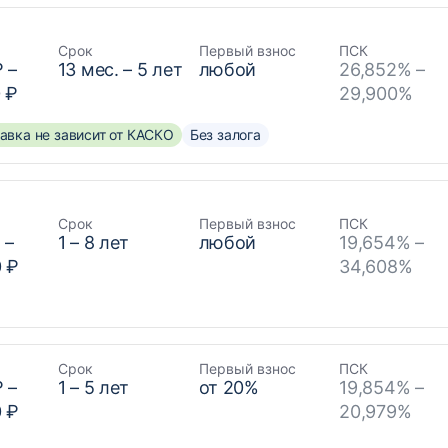
Срок
Первый взнос
ПСК
₽
–
13
мес. –
5
лет
любой
26,852% –
 ₽
29,900%
авка не зависит от КАСКО
Без залога
Срок
Первый взнос
ПСК
₽
–
1
–
8
лет
любой
19,654% –
0 ₽
34,608%
Срок
Первый взнос
ПСК
₽
–
1
–
5
лет
от
20
%
19,854% –
0 ₽
20,979%