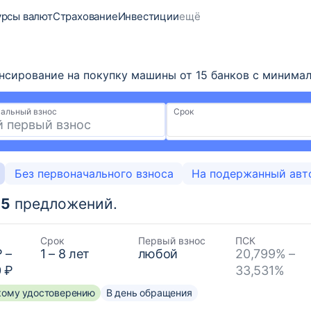
урсы валют
Страхование
Инвестиции
ещё
сирование на покупку машины от 15 банков с минимальн
альный взнос
Срок
Без первоначального взноса
На подержанный авт
65
предложений.
Срок
Первый взнос
ПСК
₽
–
1
–
8
лет
любой
20,799% –
0 ₽
33,531%
скому удостоверению
В день обращения