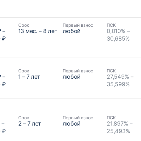
Срок
Первый взнос
ПСК
₽
–
13
мес. –
8
лет
любой
0,010% –
0 ₽
30,685%
Срок
Первый взнос
ПСК
₽
–
1
–
7
лет
любой
27,549% –
0 ₽
35,599%
Срок
Первый взнос
ПСК
₽
–
2
–
7
лет
любой
21,897% –
0 ₽
25,493%