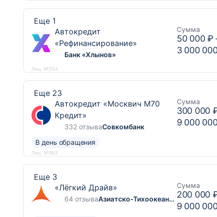
Еще 1
Сумма
Автокредит
50 000 ₽
«Рефинансирование»
3 000 00
Банк «Хлынов»
Лиц. №254
Еще 23
Сумма
Автокредит «Москвич М70
300 000 
Кредит»
9 000 00
332 отзыва
Совкомбанк
В день обращения
Лиц. №963
Еще 3
Сумма
«Лёгкий Драйв»
200 000 
64 отзыва
Азиатско-Тихоокеанский Банк
9 000 00