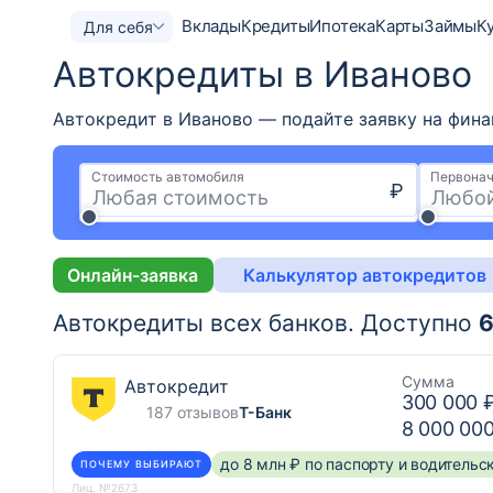
Вклады
Кредиты
Ипотека
Карты
Займы
К
Для себя
Автокредиты в Иваново
Автокредит в Иваново — подайте заявку на финан
Стоимость автомобиля
Первонач
₽
Онлайн-заявка
Калькулятор автокредитов
Автокредиты всех банков.
Доступно
Сумма
Автокредит
300 000 
187 отзывов
Т-Банк
8 000 00
до 8 млн ₽ по паспорту и водитель
ПОЧЕМУ ВЫБИРАЮТ
Лиц. №2673