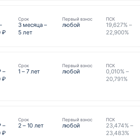
Срок
Первый взнос
ПСК
–
3
месяца –
любой
19,627% –
0 ₽
5
лет
22,900%
Срок
Первый взнос
ПСК
₽
–
1
–
7
лет
любой
0,010% –
0 ₽
20,791%
Срок
Первый взнос
ПСК
₽
–
2
–
10
лет
любой
23,474% –
0 ₽
23,483%