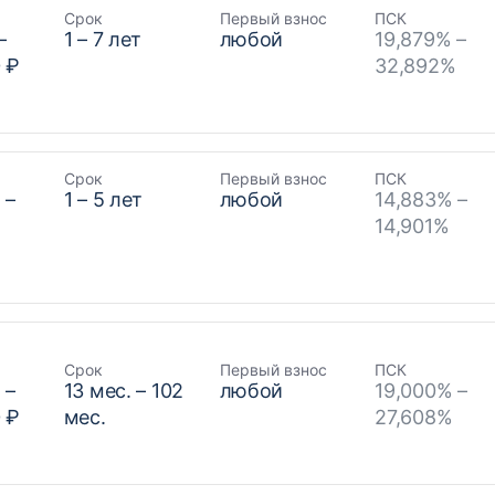
Срок
Первый взнос
ПСК
–
1
–
7
лет
любой
19,879% –
 ₽
32,892%
Срок
Первый взнос
ПСК
₽
–
1
–
5
лет
любой
14,883% –
14,901%
Срок
Первый взнос
ПСК
₽
–
13
мес. –
102
любой
19,000% –
 ₽
мес.
27,608%