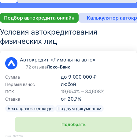
Подбор автокредита онлайн
Калькулятор авток
Условия автокредитования
физических лиц
Автокредит «Лимоны на авто»
72 отзыва
Локо-Банк
до
9 000 000 ₽
Сумма
любой
Первый взнос
19,654% – 34,608%
ПСК
от
20,7
%
Ставка
Без справок о доходе
По двум документам
Подобрать
Лиц. №2707