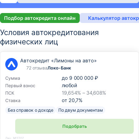
Подбор автокредита онлайн
Калькулятор авток
Условия автокредитования
физических лиц
Автокредит «Лимоны на авто»
72 отзыва
Локо-Банк
до
9 000 000 ₽
Сумма
любой
Первый взнос
19,654% – 34,608%
ПСК
от
20,7
%
Ставка
Без справок о доходе
По двум документам
Подобрать
Лиц. №2707