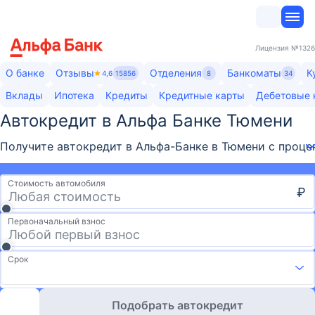
Лицензия
№1326
О банке
Отзывы
Отделения
Банкоматы
К
4,6
15856
8
34
Вклады
Ипотека
Кредиты
Кредитные карты
Дебетовые 
Автокредит в Альфа Банке Тюмени
Получите автокредит в Альфа-Банке в Тюмени с процен
Стоимость автомобиля
₽
Первоначальный взнос
Срок
Подобрать автокредит