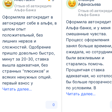
Афанасьева
Отзыв об автокредите
Альфа-Банка
Отзыв об автокреди
Альфа-Банка
Оформляла автокредит в
Оформила автокредит
автокредит себе в альфе, в
Альфа-банке, и у меня
целом опыт
смешанные чувства.
положительный, без
Процесс оформления
лишних нервов и
занял больше времени
сложностей. Одобрение
ожидала, но сотрудни
пришло довольно быстро,
были вежливыми и
минут за 20-30, ставка
старались помочь.
вышла адекватная, без
Процентная ставка
странных “плюсиков” и
адекватная, но хотело
всяких ненужных опций.
бы больше прозрачнос
первый взнос у
по условиям. В
Читать далее...
Читать далее...
0