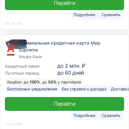
Перейти
Подробнее
Сравнить
Лиц. №1326
Премиальная кредитная карта Мир
Supreme
Альфа-Банк
до
2 млн. ₽
Кредитный лимит
до
60
дней
Льготный период
Кешбэк: до
100%
, до
50%
у партнёров
Бесплатные уведомления
Без справки о доходах
Доставк
Перейти
Подробнее
Сравнить
Лиц. №1326