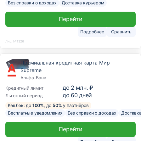
Без справки о доходах
Доставка курьером
Перейти
Подробнее
Сравнить
Лиц. №1326
Премиальная кредитная карта Мир
Supreme
Альфа-Банк
до
2 млн. ₽
Кредитный лимит
до
60
дней
Льготный период
Кешбэк: до
100%
, до
50%
у партнёров
Бесплатные уведомления
Без справки о доходах
Доставк
Перейти