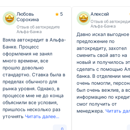
Любовь
5
Алексей
Сорокина
Отзыв об автокреди
Альфа-Банка
Отзыв об автокредите
Альфа-Банка
Давно искал выгодное
Взяла автокредит в Альфа-
предложение по
Банке. Процесс
автокредиту, захотел
оформления не занял
сменить свой авто на
много времени, все
новый и получилось э
прошло довольно
сделать с помощью А
стандартно. Ставка была в
банка. В отделении мн
пределах обычного для
очень помогли, персон
рынка уровня. Однако, в
был очень вежлив, а в
процессе мне не до конца
информацию по креди
объяснили все условия,
смог получить от
пришлось несколько раз
менеджера.
Читать дал
уточнять
Читать далее...
0