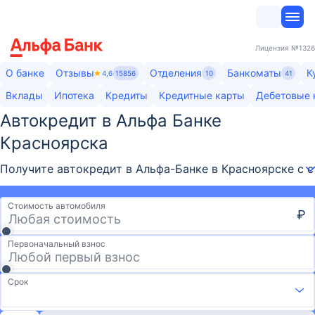
Лицензия
№1326
О банке
Отзывы
Отделения
Банкоматы
К
4,6
15856
10
41
Вклады
Ипотека
Кредиты
Кредитные карты
Дебетовые 
Автокредит в Альфа Банке
Красноярска
Получите автокредит в Альфа-Банке в Красноярске с с
Стоимость автомобиля
₽
Первоначальный взнос
Срок