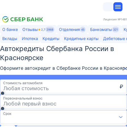
Лицензия
№1481
О банке
Отзывы
Отделения
Банкоматы
К
2,7
2968
45
321
Вклады
Ипотека
Кредиты
Кредитные карты
Дебетовые 
Автокредиты Сбербанка России​ в
Красноярске
Оформите автокредит в Сбербанке России в Красноярск
Стоимость автомобиля
₽
Первоначальный взнос
Срок