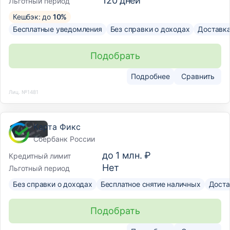
120
дней
Льготный период
Кешбэк: до
10%
Бесплатные уведомления
Без справки о доходах
Доставк
Подобрать
Подробнее
Сравнить
Лиц. №1481
Карта Фикс
Сбербанк России
до
1 млн. ₽
Кредитный лимит
Нет
Льготный период
Без справки о доходах
Бесплатное снятие наличных
Доста
Подобрать