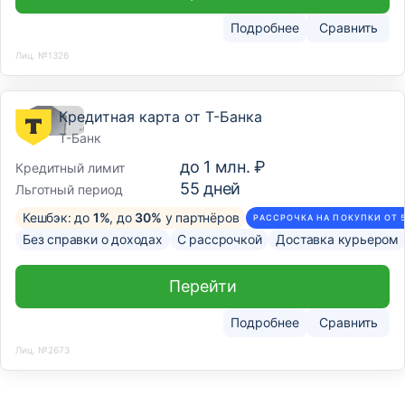
Подробнее
Сравнить
Лиц. №1326
Кредитная карта от Т-Банка
Т-Банк
до
1 млн. ₽
Кредитный лимит
55
дней
Льготный период
Кешбэк: до
1%
, до
30%
у партнёров
РАССРОЧКА НА ПОКУПКИ ОТ 
Без справки о доходах
С рассрочкой
Доставка курьером
Перейти
Подробнее
Сравнить
Лиц. №2673