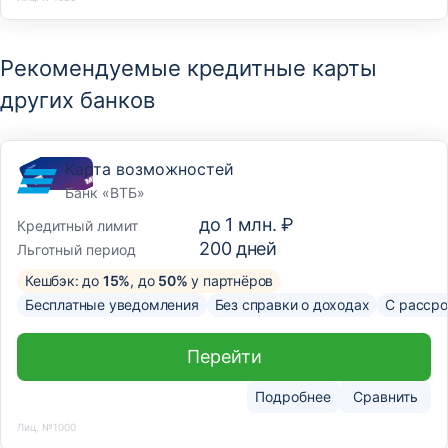
Рекомендуемые кредитные карты
других банков
Карта возможностей
Банк «ВТБ»
до
1 млн. ₽
Кредитный лимит
200
дней
Льготный период
Кешбэк: до
15%
, до
50%
у партнёров
Бесплатные уведомления
Без справки о доходах
С рассро
Перейти
Подробнее
Сравнить
Лиц. №1000