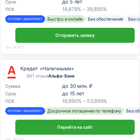
до
5
лет
Срок
19,878% – 39,895%
ПСК
Быстро и онлайн
Без обеспечения
Без с
ПОЧЕМУ ВЫБИРАЮТ
Отправить заявку
Лиц. №2673
Кредит «Наличными»
961 отзыв
Альфа-Банк
до
30 млн. ₽
Сумма
до
15
лет
Срок
18,990% – 53,999%
ПСК
Досрочное погашение по телефону
Без о
ПОЧЕМУ ВЫБИРАЮТ
Перейти на сайт
Лиц. №1326