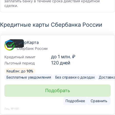
заплатить банку в течение срока действия кредитной
сделки.
Кредитные карты Сбербанка России
СберКарта
Сбербанк России
до
1 млн. ₽
Кредитный лимит
120
дней
Льготный период
Кешбэк: до
10%
Бесплатные уведомления
Без справки о доходах
Доставк
Подобрать
Подробнее
Сравнить
Лиц. №1481