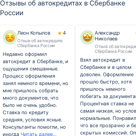
Отзывы об автокредитах в Сбербанке
России
Леон Копылов
4
Александр
Николаев
Отзыв об автокредите
Сбербанка России
Отзыв об автокреди
Сбербанка России
Недавно оформил
Взял автокредит в
автокредит в Сбербанке, и
Сбербанке и в целом
ощущения смешанные.
доволен. Оформление
Процесс оформления
прошло быстро, хотя
занял немного времени, но
пришлось немного
мне пришлось собрать
побегать за документа
много документов, что
Процентная ставка не
было не очень удобно.
самая низкая, но усло
Ставка по кредиту
нормальные. Понравил
средняя, условия ясные.
что все прозрачно и б
Консультанты помогли, но
скрытых комиссий. Оп
иногда
Читать далее...