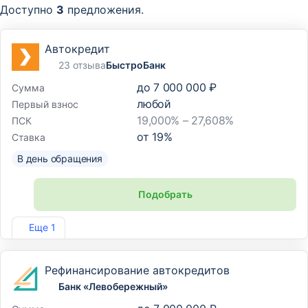
Доступно
3
предложения.
Автокредит
23 отзыва
БыстроБанк
до
7 000 000 ₽
Сумма
любой
Первый взнос
19,000% – 27,608%
ПСК
от
19
%
Ставка
В день обращения
Подобрать
Лиц. №1745
Еще 1
Рефинансирование автокредитов
Банк «Левобережный»