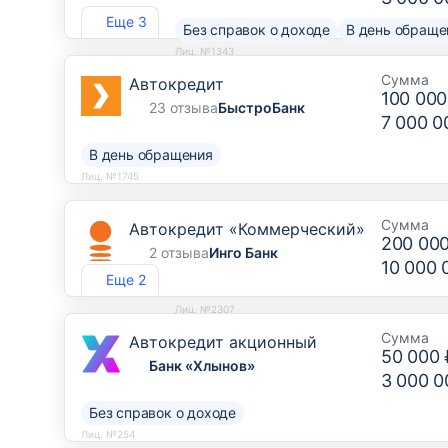
Еще 3
Без справок о доходе
В день обраще
Лиц. №1343
Сумма
Автокредит
100 000
23 отзыва
БыстроБанк
7 000 0
В день обращения
Лиц. №1745
Сумма
Автокредит «Коммерческий»
200 00
2 отзыва
Инго Банк
10 000 
Еще 2
Лиц. №2307
Сумма
Автокредит акционный
50 000 
Банк «Хлынов»
3 000 0
Без справок о доходе
Лиц. №254