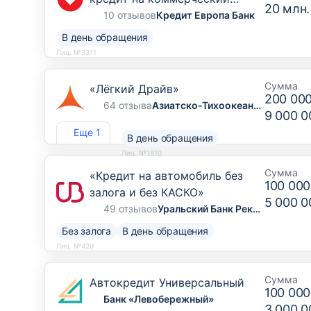
20 млн.
транспорт, грузовой транспорт
10 отзывов
Кредит Европа Банк
и спецтехнику»
В день обращения
Лиц. №3311
Сумма
«Лёгкий Драйв»
200 00
64 отзыва
Азиатско-Тихоокеанский Банк
9 000 0
Еще 1
В день обращения
Лиц. №1810
Сумма
«Кредит на автомобиль без
100 000
залога и без КАСКО»
5 000 0
49 отзывов
Уральский Банк Реконструкции и Развития
Без залога
В день обращения
Лиц. №429
Сумма
Автокредит Универсальный
100 000
Банк «Левобережный»
3 000 0