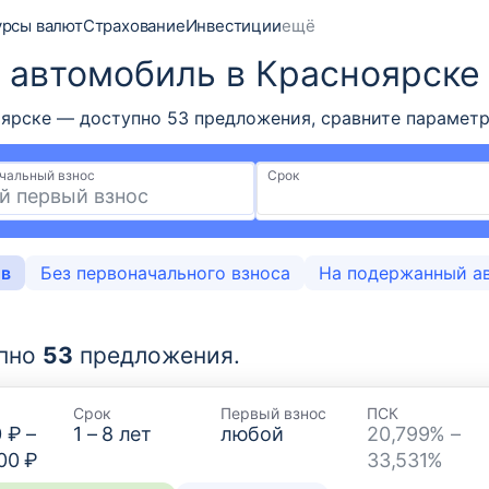
урсы валют
Страхование
Инвестиции
ещё
й автомобиль в Красноярске
ярске — доступно 53 предложения, сравните параметр
чальный взнос
Срок
ов
Без первоначального взноса
На подержанный а
пно
53
предложения.
Срок
Первый взнос
ПСК
0 ₽
–
1
–
8
лет
любой
20,799% –
00 ₽
33,531%