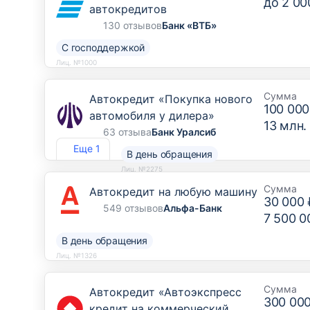
до
2 00
автокредитов
130 отзывов
Банк «ВТБ»
С господдержкой
Лиц. №1000
Сумма
Автокредит «Покупка нового
100 000
автомобиля у дилера»
13 млн.
63 отзыва
Банк Уралсиб
Еще 1
В день обращения
Лиц. №2275
Сумма
Автокредит на любую машину
30 000 
549 отзывов
Альфа-Банк
7 500 0
В день обращения
Лиц. №1326
Сумма
Автокредит «Автоэкспресс
300 00
кредит на коммерческий