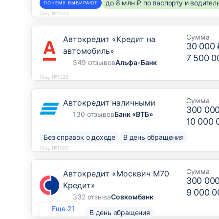
до 8 млн ₽ по паспорту и водите
ПОЧЕМУ ВЫБИРАЮТ
Лиц. №2673
Сумма
Автокредит «Кредит на
30 000 
автомобиль»
7 500 0
549 отзывов
Альфа-Банк
Лиц. №1326
Сумма
Автокредит наличными
300 00
130 отзывов
Банк «ВТБ»
10 000 
Без справок о доходе
В день обращения
Лиц. №1000
Сумма
Автокредит «Москвич М70
300 00
Кредит»
9 000 0
332 отзыва
Совкомбанк
Еще 21
В день обращения