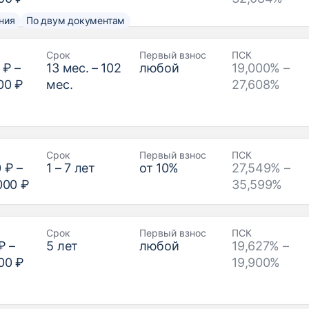
ния
По двум документам
Срок
Первый взнос
ПСК
 ₽
–
13
мес. –
102
любой
19,000% –
00 ₽
мес.
27,608%
Срок
Первый взнос
ПСК
0 ₽
–
1
–
7
лет
от
10
%
27,549% –
000 ₽
35,599%
Срок
Первый взнос
ПСК
₽
–
5
лет
любой
19,627% –
00 ₽
19,900%