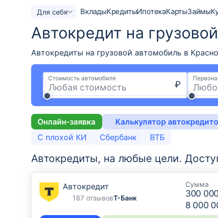
Вклады
Кредиты
Ипотека
Карты
Займы
К
Для себя
Автокредит на грузово
Автокредиты на грузовой автомобиль в Красно
Стоимость автомобиля
Первона
₽
Онлайн-заявка
Калькулятор автокредит
С плохой КИ
Сбербанк
ВТБ
Автокредиты, на любые цели.
Досту
Сумма
Автокредит
300 00
187 отзывов
Т-Банк
8 000 0