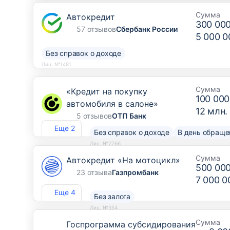
Лиц. №963
Сумма
Автокредит
300 00
57 отзывов
Сбербанк России
5 000 0
Без справок о доходе
Лиц. №1481
Сумма
«Кредит на покупку
100 000
автомобиля в салоне»
12 млн.
5 отзывов
ОТП Банк
Еще 2
Без справок о доходе
В день обраще
Лиц. №2766
Сумма
Автокредит «На мотоцикл»
500 00
23 отзыва
Газпромбанк
7 000 0
Еще 4
Без залога
Лиц. №354
Сумма
Госпрограмма субсидирования