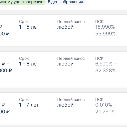
льскому удостоверению
В день обращения
Срок
Первый взнос
ПСК
₽
–
1
–
5
лет
любой
18,990% –
00 ₽
53,999%
Срок
Первый взнос
ПСК
0 ₽
–
1
–
8
лет
любой
6,900% –
000 ₽
32,328%
Срок
Первый взнос
ПСК
0 ₽
–
1
–
7
лет
любой
0,010% –
00 ₽
20,791%