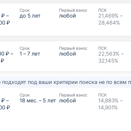
Срок
Первый взнос
ПСК
 ₽
–
до
5
лет
любой
21,469% –
00 ₽
28,464%
Срок
Первый взнос
ПСК
00 ₽
–
1
–
7
лет
любой
22,563% –
 ₽
32,145%
 подходят под ваши критерии поиска не по всем
Срок
Первый взнос
ПСК
 ₽
–
18
мес. –
5
лет
любой
14,883% –
00 ₽
14,901%