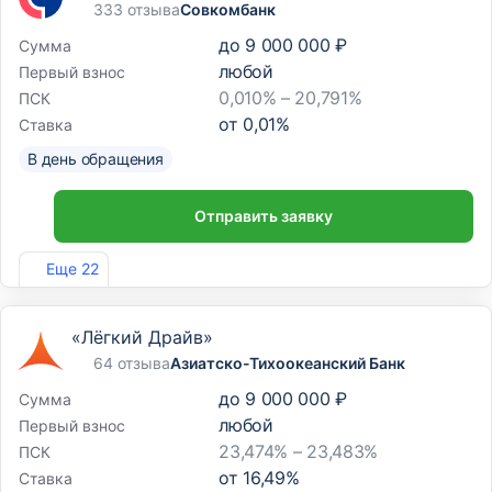
333 отзыва
Совкомбанк
до
9 000 000 ₽
Сумма
любой
Первый взнос
0,010% – 20,791%
ПСК
от
0,01
%
Ставка
В день обращения
Отправить заявку
Лиц. №963
Еще 22
«Лёгкий Драйв»
64 отзыва
Азиатско-Тихоокеанский Банк
до
9 000 000 ₽
Сумма
любой
Первый взнос
23,474% – 23,483%
ПСК
от
16,49
%
Ставка