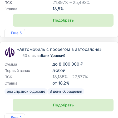
21,897% – 25,493%
ПСК
18,5
%
Ставка
Подобрать
Лиц. №1343
Еще 5
«Автомобиль с пробегом в автосалоне»
63 отзыва
Банк Уралсиб
до
8 000 000 ₽
Сумма
любой
Первый взнос
18,185% – 27,577%
ПСК
от
18,2
%
Ставка
Без справок о доходе
В день обращения
Подобрать
Лиц. №2275
Еще 2