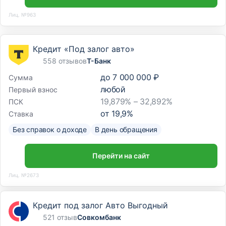
Лиц. №963
Кредит «Под залог авто»
558 отзывов
Т-Банк
до
7 000 000 ₽
Сумма
любой
Первый взнос
19,879% – 32,892%
ПСК
от
19,9
%
Ставка
Без справок о доходе
В день обращения
Перейти на сайт
Лиц. №2673
Кредит под залог Авто Выгодный
521 отзыв
Совкомбанк