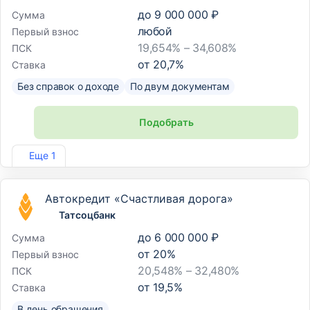
до
9 000 000 ₽
Сумма
любой
Первый взнос
19,654% – 34,608%
ПСК
от
20,7
%
Ставка
Без справок о доходе
По двум документам
Подобрать
Лиц. №2707
Еще 1
Автокредит «Счастливая дорога»
Татсоцбанк
до
6 000 000 ₽
Сумма
от
20
%
Первый взнос
20,548% – 32,480%
ПСК
от
19,5
%
Ставка
В день обращения