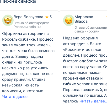
Нижнекамска
Вера Белоусова
5
Мирослав
Власов
Отзыв об автокредите
Россельхозбанка
Отзыв об автокреди
банка «Россия»
Оформила автокредит в
Недавно оформил
Россельхозбанке. Процесс
автокредит в Банке
занял около трех недель,
«Россия» и остался
что для меня было немного
доволен. Процесс про
долго. Заявку подала
быстро: одобрили зая
онлайн, но пришлось
всего за пару часов. О
несколько раз уточнять
понравилась низкая
документы, так как не все
процентная ставка и
сразу приняли. Ставка
гибкие условия погаше
невысокая, но есть
Персонал вежливый, в
комиссии, о которых
объяснили по шагам. 
Читать далее...
удалось
Читать далее..