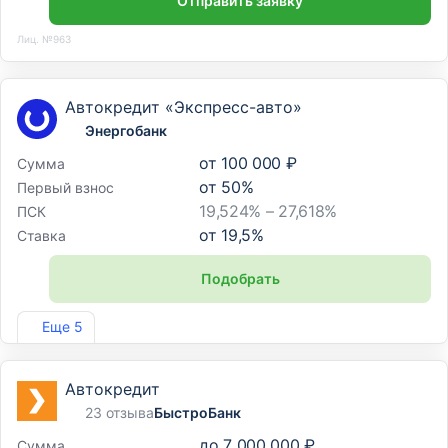
Отправить заявку
Лиц. №963
Автокредит «Экспресс-авто»
Энергобанк
от
100 000 ₽
Сумма
от
50
%
Первый взнос
19,524% – 27,618%
ПСК
от
19,5
%
Ставка
Подобрать
Лиц. №67
Еще 5
Автокредит
23 отзыва
БыстроБанк
до
7 000 000 ₽
Сумма