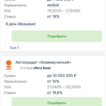
любой
Первый взнос
19,000% – 27,608%
ПСК
от
19
%
Ставка
В день обращения
Подобрать
Лиц. №1745
Еще 1
Автокредит «Коммерческий»
2 отзыва
Инго Банк
до
10 000 000 ₽
Сумма
от
10
%
Первый взнос
27,549% – 35,599%
ПСК
от
19,6
%
Ставка
Подобрать