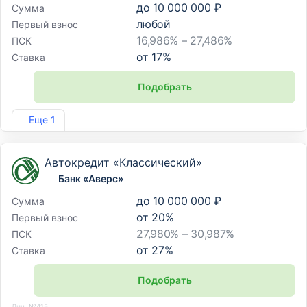
до
10 000 000 ₽
Сумма
любой
Первый взнос
16,986% – 27,486%
ПСК
от
17
%
Ставка
Подобрать
Лиц. №3255
Еще 1
Автокредит «Классический»
Банк «Аверс»
до
10 000 000 ₽
Сумма
от
20
%
Первый взнос
27,980% – 30,987%
ПСК
от
27
%
Ставка
Подобрать
Лиц. №415