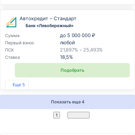
Автокредит – Стандарт
Банк «Левобережный»
до
5 000 000 ₽
Сумма
любой
Первый взнос
21,897% – 25,493%
ПСК
18,5
%
Ставка
Подобрать
Лиц. №1343
Еще 5
Показать еще 4
2
1
Вперед