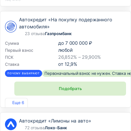
Автокредит «На покупку подержанного
автомобиля»
23 отзыва
Газпромбанк
до
7 000 000 ₽
Сумма
любой
Первый взнос
26,852% – 29,900%
ПСК
от
12,9
%
Ставка
Первоначальный взнос не нужен. Ставка н
ПОЧЕМУ ВЫБИРАЮТ
Подобрать
Лиц. №354
Еще 6
Автокредит «Лимоны на авто»
72 отзыва
Локо-Банк