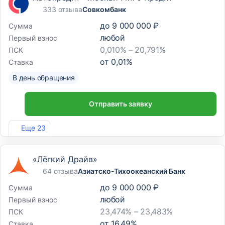
333 отзыва
Совкомбанк
до
9 000 000 ₽
Сумма
любой
Первый взнос
0,010% – 20,791%
ПСК
от
0,01
%
Ставка
В день обращения
Отправить заявку
Лиц. №963
Еще 23
«Лёгкий Драйв»
64 отзыва
Азиатско-Тихоокеанский Банк
до
9 000 000 ₽
Сумма
любой
Первый взнос
23,474% – 23,483%
ПСК
от
16,49
%
Ставка