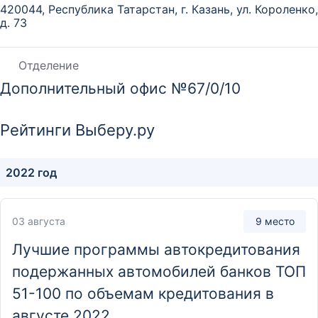
420044, Республика Татарстан, г. Казань, ул. Короленко,
д. 73
Отделение
Дополнительный офис №67/0/10
420141, Республика Татарстан, г. Казань, ул. Юлиуса
Фучика, д. 72
Рейтинги Выберу.ру
Отделение
2022 год
Дополнительный офис №67/0/11
420054, Республика Татарстан, г. Казань,
03 августа
9 место
ул. Тихорецкая, д. 5
Лучшие программы автокредитования
подержанных автомобилей банков ТОП
Отделение
Дополнительный офис №67/0/12
51-100 по объемам кредитования в
августе 2022
Республика Татарстан, г. Бугульма, ул. Советская, д. 83