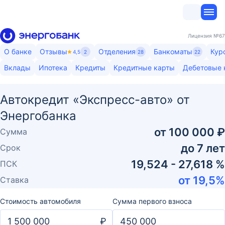
Лицензия
№67
О банке
Отзывы
Отделения
Банкоматы
Кур
4,5
2
28
22
Вклады
Ипотека
Кредиты
Кредитные карты
Дебетовые 
Автокредит «Экспресс-авто» от
Энергобанка
от
100 000 ₽
Сумма
до
7
лет
Срок
19,524 - 27,618 %
ПСК
от
19,5
%
Ставка
Стоимость автомобиля
Сумма первого взноса
₽