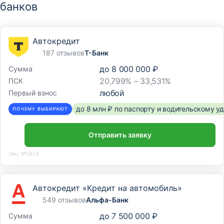
банков
Адоратского, д. 31 А
Отделение
Автокредит
Дополнительный офис №67/0/17
187 отзывов
Т-Банк
420111, Республика Татартан, г. Казань, ул. Пушкина,
до
8 000 000 ₽
Сумма
д. 13/52
20,799% – 33,531%
ПСК
любой
Первый взнос
до 8 млн ₽ по паспорту и водительскому 
ПОЧЕМУ ВЫБИРАЮТ
Отправить заявку
Лиц. №2673
Автокредит «Кредит на автомобиль»
549 отзывов
Альфа-Банк
до
7 500 000 ₽
Сумма