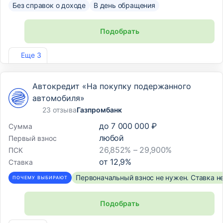
Без справок о доходе
В день обращения
Подобрать
Лиц. №2766
Еще 3
Автокредит «На покупку подержанного
автомобиля»
23 отзыва
Газпромбанк
до
7 000 000 ₽
Сумма
любой
Первый взнос
26,852% – 29,900%
ПСК
от
12,9
%
Ставка
Первоначальный взнос не нужен. Ставка н
ПОЧЕМУ ВЫБИРАЮТ
Подобрать
Лиц. №354