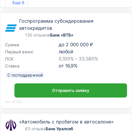
Еще 6
Госпрограмма субсидирования
автокредитов
130 отзывов
Банк «ВТБ»
до
2 000 000 ₽
Сумма
любой
Первый взнос
0,100% – 33,580%
ПСК
от
16,9
%
Ставка
С господдержкой
Отправить заявку
Лиц. №1000
«Автомобиль с пробегом в автосалоне»
63 отзыва
Банк Уралсиб