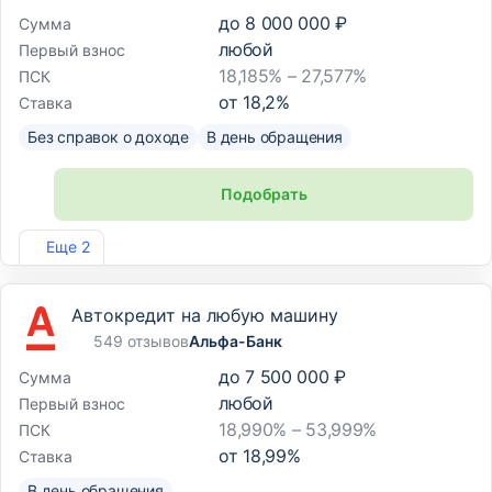
до
8 000 000 ₽
Сумма
любой
Первый взнос
18,185% – 27,577%
ПСК
от
18,2
%
Ставка
Без справок о доходе
В день обращения
Подобрать
Лиц. №2275
Еще 2
Автокредит на любую машину
549 отзывов
Альфа-Банк
до
7 500 000 ₽
Сумма
любой
Первый взнос
18,990% – 53,999%
ПСК
от
18,99
%
Ставка
В день обращения