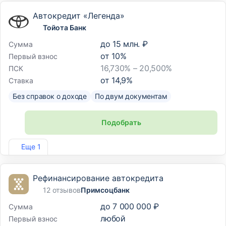
Автокредит «Легенда»
Тойота Банк
до
15 млн. ₽
Сумма
от
10
%
Первый взнос
16,730% – 20,500%
ПСК
от
14,9
%
Ставка
Без справок о доходе
По двум документам
Подобрать
Лиц. №3470
Еще 1
Рефинансирование автокредита
12 отзывов
Примсоцбанк
до
7 000 000 ₽
Сумма
любой
Первый взнос