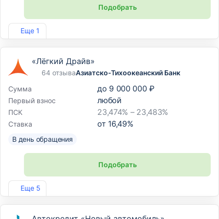
Подобрать
Лиц. №3311
Еще 1
«Лёгкий Драйв»
64 отзыва
Азиатско-Тихоокеанский Банк
до
9 000 000 ₽
Сумма
любой
Первый взнос
23,474% – 23,483%
ПСК
от
16,49
%
Ставка
В день обращения
Подобрать
Лиц. №1810
Еще 5
Автокредит «Новый автомобиль»