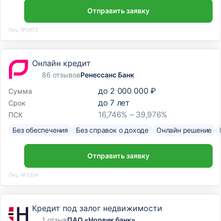
Отправить заявку
Лиц. №2673
Онлайн кредит
86 отзывов
Ренессанс Банк
до
2 000 000 ₽
Сумма
до
7
лет
Срок
16,746% – 39,976%
ПСК
Без обеспечения
Без справок о доходе
Онлайн решение
Отправить заявку
Лиц. №3354
Кредит под залог недвижимости
1 отзыв
ПАО «Норвик банк»