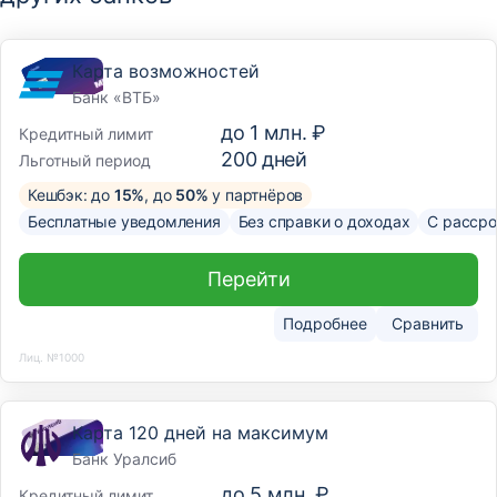
Карта возможностей
Банк «ВТБ»
до
1 млн. ₽
Кредитный лимит
200
дней
Льготный период
Кешбэк: до
15%
, до
50%
у партнёров
Бесплатные уведомления
Без справки о доходах
С рассро
Перейти
Подробнее
Сравнить
Лиц. №1000
Карта 120 дней на максимум
Банк Уралсиб
до
5 млн. ₽
Кредитный лимит