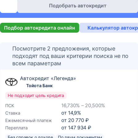
Подобрать автокредит
Подбор автокредита онлайн
Калькулятор авток
Посмотрите 2 предложения, которые
подходят под ваши критерии поиска не по
всем параметрам
Автокредит «Легенда»
Тойота Банк
Не подходит цель кредита
16,730% – 20,500%
ПСК
от
14,9
%
Ставка
от
20 770 ₽
Ежемесячный платеж
от
147 934 ₽
Переплата
Без справок о доходе
По двум документам