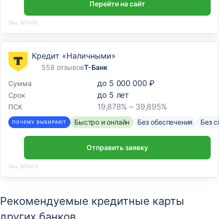
Перейти на сайт
Лиц. №1000
Кредит «Наличными»
558 отзывов
Т-Банк
до
5 000 000 ₽
Сумма
до
5
лет
Срок
19,878% – 39,895%
ПСК
Быстро и онлайн
Без обеспечения
Без с
ПОЧЕМУ ВЫБИРАЮТ
Отправить заявку
Лиц. №2673
Рекомендуемые кредитные карты
других банков