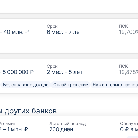
Срок
ПСК
–
40 млн. ₽
6
мес. –
7
лет
19,700
Срок
ПСК
–
5 000 000 ₽
2
мес. –
5
лет
19,878
Без справок о доходе
Онлайн решение
Нужен только паспор
 других банков
й лимит
Льготный период
Обслуж
₽
–
1 млн. ₽
200
дней
0 ₽ в 