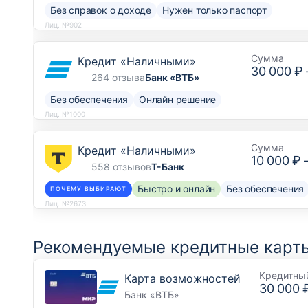
Без справок о доходе
Нужен только паспорт
Лиц. №902
Сумма
Кредит «Наличными»
30 000 ₽
264 отзыва
Банк «ВТБ»
Без обеспечения
Онлайн решение
Лиц. №1000
Сумма
Кредит «Наличными»
10 000 ₽
558 отзывов
Т-Банк
Быстро и онлайн
Без обеспечения
ПОЧЕМУ ВЫБИРАЮТ
Лиц. №2673
Рекомендуемые кредитные карты
Кредитны
Карта возможностей
30 000 
Банк «ВТБ»