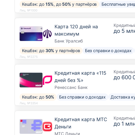
Кешбэк: до
15%
, до
50%
у партнёров
Бесплатные уве
Лиц. №1000
Кредитны
Карта 120 дней на
до
5 млн
максимум
Банк Уралсиб
Кешбэк: до
30%
у партнёров
Без справки о доходах
Лиц. №2275
Кредитны
Кредитная карта «115
до
600 
дней без %»
Ренессанс Банк
Кешбэк: до
50%
Без справки о доходах
Доставка к
Лиц. №3354
Кредитны
Кредитная карта МТС
до
1 млн
Деньги
МТС Деньги