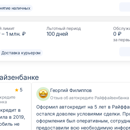
снятие наличных
й лимит
Льготный период
Обслуж
₽
–
1 млн. ₽
100
дней
0 ₽
за перв
Доставка курьером
файзенбанке
5
Георгий Филиппов
окредите
Отзыв об автокредите Райффайзенбанка
нка
Оформил автокредит на 5 лет в Райффа
окредит в
остался доволен условиями сделки. Пр
ила в 2019,
оформления был оперативным, сотрудн
обиль не
предоставили всю необходимую инфор