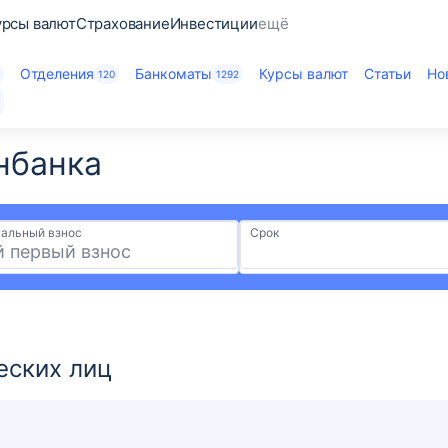
урсы валют
Страхование
Инвестиции
ещё
Отделения
Банкоматы
Курсы валют
Статьи
Но
2
120
1292
банка​
альный взнос
Срок
еских лиц