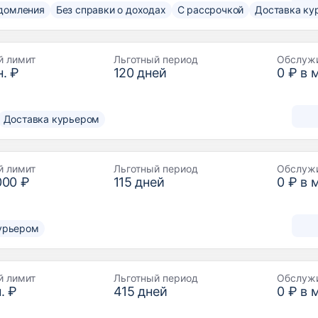
домления
Без справки о доходах
С рассрочкой
Доставка ку
й лимит
Льготный период
Обслуж
. ₽
120
дней
0 ₽ в 
Доставка курьером
й лимит
Льготный период
Обслуж
000 ₽
115
дней
0 ₽ в 
урьером
й лимит
Льготный период
Обслуж
. ₽
415
дней
0 ₽ в 