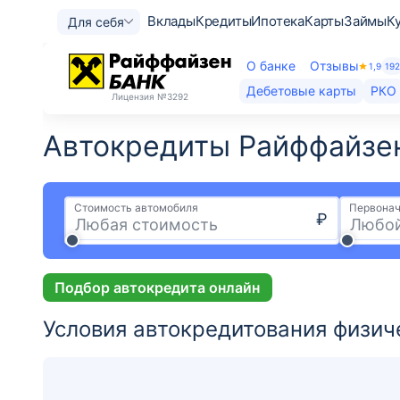
Вклады
Кредиты
Ипотека
Карты
Займы
К
Для себя
О банке
Отзывы
1,9
19
Дебетовые карты
РКО
Лицензия
№3292
Автокредиты Райффайзен
Стоимость автомобиля
Первонач
₽
Подбор автокредита онлайн
Условия автокредитования физич