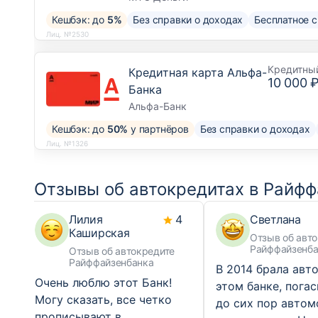
Кешбэк: до
5%
Без справки о доходах
Бесплатное 
Лиц. №2530
Кредитны
Кредитная карта Альфа-
10 000 
Банка
Альфа-Банк
Кешбэк: до
50%
у партнёров
Без справки о доходах
Лиц. №1326
Отзывы об автокредитах в Райф
Лилия
4
Светлана
Каширская
Отзыв об авт
Райффайзенба
Отзыв об автокредите
Райффайзенбанка
В 2014 брала авт
Очень люблю этот Банк!
этом банке, погас
Могу сказать, все четко
до сих пор автом
прописывают в