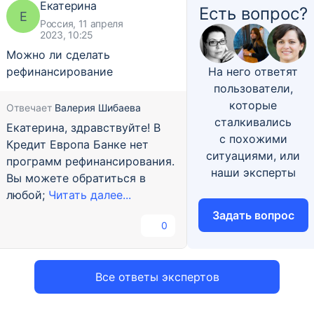
Екатерина
Есть вопрос?
Е
Россия, 11 апреля
2023, 10:25
Можно ли сделать
рефинансирование
На него ответят
пользователи,
которые
Отвечает
Валерия Шибаева
сталкивались
Екатерина, здравствуйте! В
с похожими
Кредит Европа Банке нет
ситуациями, или
программ рефинансирования.
наши эксперты
Вы можете обратиться в
любой;
Читать далее...
Задать вопрос
0
Все ответы экспертов