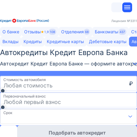
Лицензия
№3311
О банке
Отзывы
Отделения
Банкоматы
Ст
1,9
108
68
437
Вклады
Кредиты
Кредитные карты
Дебетовые карты
Ав
Автокредиты Кредит Европа Банка​
Автокредит Кредит Европа Банке — оформите автокреди
Стоимость автомобиля
₽
Первоначальный взнос
Срок
Подобрать автокредит