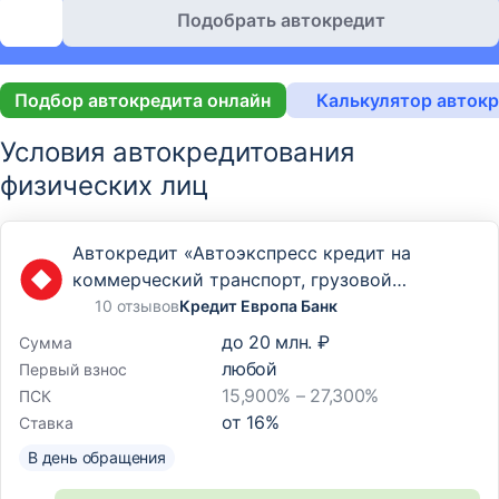
Подобрать автокредит
Подбор автокредита онлайн
Калькулятор авток
Условия автокредитования
физических лиц
Автокредит «Автоэкспресс кредит на
коммерческий транспорт, грузовой
транспорт и спецтехнику»
10 отзывов
Кредит Европа Банк
до
20 млн. ₽
Сумма
любой
Первый взнос
15,900% – 27,300%
ПСК
от
16
%
Ставка
В день обращения