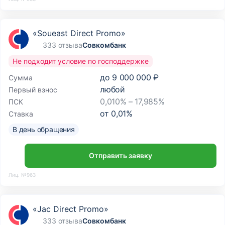
«Soueast Direct Promo»
333 отзыва
Совкомбанк
Не подходит условие по господдержке
до
9 000 000 ₽
Сумма
любой
Первый взнос
0,010% – 17,985%
ПСК
от
0,01
%
Ставка
В день обращения
Отправить заявку
Лиц. №963
«Jac Direct Promo»
333 отзыва
Совкомбанк