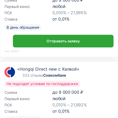
до
9 000 000 ₽
Сумма
любой
Первый взнос
0,010% – 21,995%
ПСК
от
0,01
%
Ставка
В день обращения
Отправить заявку
Лиц. №963
«Hongqi Direct new с Халвой»
333 отзыва
Совкомбанк
Не подходит условие по господдержке
до
9 000 000 ₽
Сумма
любой
Первый взнос
0,010% – 21,992%
ПСК
от
0,01
%
Ставка