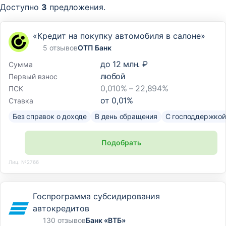
Доступно
3
предложения.
«Кредит на покупку автомобиля в салоне»
5 отзывов
ОТП Банк
до
12 млн. ₽
Сумма
любой
Первый взнос
0,010% – 22,894%
ПСК
от
0,01
%
Ставка
Без справок о доходе
В день обращения
С господдержкой
Подобрать
Лиц. №2766
Госпрограмма субсидирования
автокредитов
130 отзывов
Банк «ВТБ»