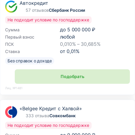
Автокредит
57 отзывов
Сбербанк России
Не подходит условие по господдержке
до
5 000 000 ₽
Сумма
любой
Первый взнос
0,010% – 30,685%
ПСК
от
0,01
%
Ставка
Без справок о доходе
Подобрать
Лиц. №1481
«Belgee Кредит с Халвой»
333 отзыва
Совкомбанк
Не подходит условие по господдержке