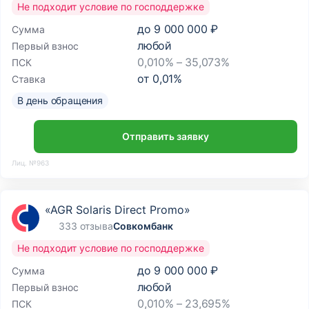
Не подходит условие по господдержке
до
9 000 000 ₽
Сумма
любой
Первый взнос
0,010% – 35,073%
ПСК
от
0,01
%
Ставка
В день обращения
Отправить заявку
Лиц. №963
«AGR Solaris Direct Promo»
333 отзыва
Совкомбанк
Не подходит условие по господдержке
до
9 000 000 ₽
Сумма
любой
Первый взнос
0,010% – 23,695%
ПСК