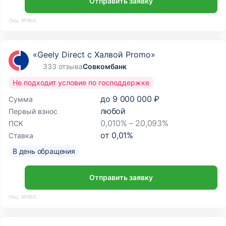
Отправить заявку
Лиц. №963
«Geely Direct с Халвой Promo»
333 отзыва
Совкомбанк
Не подходит условие по господдержке
до
9 000 000 ₽
Сумма
любой
Первый взнос
0,010% – 20,093%
ПСК
от
0,01
%
Ставка
В день обращения
Отправить заявку
Лиц. №963