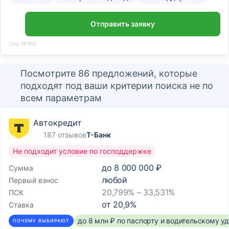
Отправить заявку
Лиц. №963
Посмотрите 86 предложений, которые
подходят под ваши критерии поиска не по
всем параметрам
Автокредит
187 отзывов
Т-Банк
Не подходит условие по господдержке
до
8 000 000 ₽
Сумма
любой
Первый взнос
20,799% – 33,531%
ПСК
от
20,9
%
Ставка
до 8 млн ₽ по паспорту и водительскому 
ПОЧЕМУ ВЫБИРАЮТ